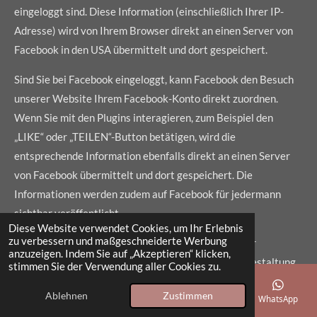
eingeloggt sind. Diese Information (einschließlich Ihrer IP-
Adresse) wird von Ihrem Browser direkt an einen Server von
Facebook in den USA übermittelt und dort gespeichert.
Sind Sie bei Facebook eingeloggt, kann Facebook den Besuch
unserer Website Ihrem Facebook-Konto direkt zuordnen.
Wenn Sie mit den Plugins interagieren, zum Beispiel den
„LIKE“ oder „TEILEN“-Button betätigen, wird die
entsprechende Information ebenfalls direkt an einen Server
von Facebook übermittelt und dort gespeichert. Die
Informationen werden zudem auf Facebook für jedermann
sichtbar veröffentlicht.
Diese Website verwendet Cookies, um Ihr Erlebnis
zu verbessern und maßgeschneiderte Werbung
Facebook kann diese Informationen zum Zwecke der
anzuzeigen. Indem Sie auf „Akzeptieren“ klicken,
Werbung, Marktforschung und bedarfsgerechten Gestaltung
stimmen Sie der Verwendung aller Cookies zu.
der Facebook-Seiten benutzen. Hierzu werden von Facebook
Ablehnen
Zustimmen
E-Mail
Telefon
Karte
Facebook
WhatsApp
Nutzungs-, Interessen- und Beziehungsprofile erstellt, z. B. um