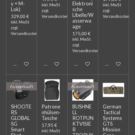
y + M-
Elektroni
inkl. MwSt
inkl. MwSt
Lok)
sche
zzgl.
zzgl.
Libelle/W
329,00 €
Versandkosten
Versandkosten
asserwa
inkl. MwSt
age
zzgl.
175,00 €
Versandkosten
inkl. MwSt
zzgl.
Versandkosten
In den Warenkorb
In den Warenkorb
In den Warenkorb
Bei Verfügbark
Ausverkauft
Ausverkauft
SHOOTE
Patrone
BUSHNE
German
RS
nhülsen-
LL
Tactical
GLOBAL
Tasche
ROTPUN
Systems
SG
KTVISIE
GTS
17,95 €
Smart
R
Mission
inkl. MwSt