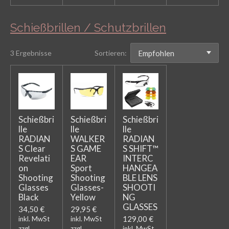
Schießbrillen / Schutzbrillen
3 Ergebnisse
Sortieren:
Schießbri
Schießbri
Schießbri
lle
lle
lle
RADIAN
WALKER
RADIAN
S Clear
S GAME
S SHIFT™
Revelati
EAR
INTERC
on
Sport
HANGEA
Shooting
Shooting
BLE LENS
Glasses
Glasses-
SHOOTI
Black
Yellow
NG
GLASSES
34,50 €
29,95 €
129,00 €
inkl. MwSt
inkl. MwSt
zzgl.
zzgl.
inkl. MwSt