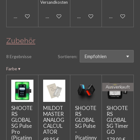
Versandkosten
Bei Verfügbarkeit benachrichtigen
In den Warenkorb
In den Warenkorb
In den Warenk
Zubehör
8 Ergebnisse
Sortieren:
Farbe
▾
Ausverkauft
SHOOTE
MILDOT
SHOOTE
SHOOTE
RS
MASTER
RS
RS
GLOBAL
ANALOG
GLOBAL
GLOBAL
SG Pulse
CALCUL
SG Pulse
SG Timer
Pro
ATOR
-
GO
(Picatinn
Picatinny
49,95 €
179,00 €