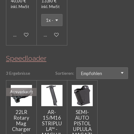
40,00 €
13,80 €
inkl. MwSt
inkl. MwSt
In den Warenkorb
In den Warenkorb
Speedloader
3 Ergebnisse
Sortieren:
Ausverkauft
22LR
AR-
SEMI-
Rotary
15/M16
AUTO
Mag
STRIPLU
PISTOL
Charger
LA™ -
UPLULA