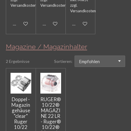
Versandkosten
Versandkosten
zzgl.
Versandkosten
In den Warenkorb
In den Warenkorb
In den Warenkorb
Magazine / Magazinhalter
2 Ergebnisse
Sortieren:
Doppel -
RUGER®
Magazin
10/22®
gehäuse
MAGAZI
"clear"
NE 22 LR
Ruger
- Ruger®
10/22
10/22®