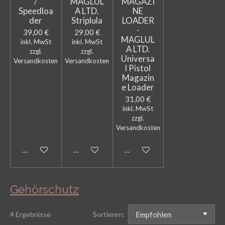
/
MAGLUL
MAGAZI
Speedloa
A LTD.
NE
der
Striplula
LOADER
-
39,00 €
29,00 €
MAGLUL
inkl. MwSt
inkl. MwSt
A LTD.
zzgl.
zzgl.
Universa
Versandkosten
Versandkosten
l Pistol
Magazin
e Loader
31,00 €
inkl. MwSt
zzgl.
Versandkosten
Bei Verfügbarkeit benachrichtigen
In den Warenkorb
In den Warenkorb
Gehörschutz
4 Ergebnisse
Sortieren: