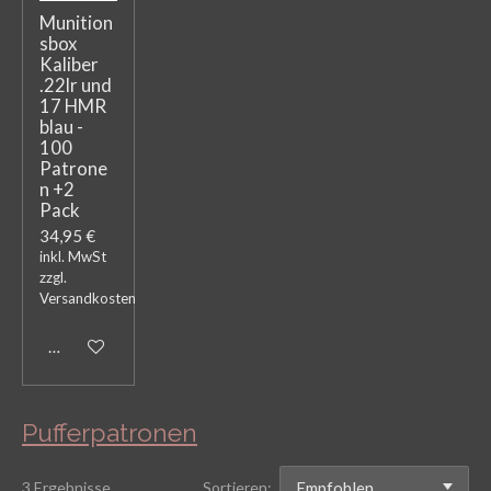
Munition
sbox
Kaliber
.22lr und
17 HMR
blau -
100
Patrone
n +2
Pack
34,95 €
inkl. MwSt
zzgl.
Versandkosten
In den Warenkorb
Pufferpatronen
3 Ergebnisse
Sortieren: