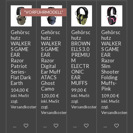
"VORFÜHRMODELL"
Gehörsc
Gehörsc
Gehörsc
Gehörsc
hutz
hutz
hutz
hutz
WALKER
WALKER
BROWN
WALKER
S GAME
S GAME
ELLS 3.0
S GAME
EAR
EAR
PREMIU
EAR
Razor
Razor
M
Razor
Patriot
Digital
ELECTR
Slim
Series-
Ear Muff
ONIC
Shooter
Flat Dark
ATACS
EAR
Folding
Earth
Ghost
MUFFS
Muffs-
Camo
Pink
104,00 €
99,00 €
120,00 €
109,00 €
inkl. MwSt
inkl. MwSt
zzgl.
inkl. MwSt
zzgl.
inkl. MwSt
Versandkosten
zzgl.
Versandkosten
zzgl.
Versandkosten
Versandkosten
In den Warenkorb
In den Warenkorb
In den Warenkorb
In den Warenk