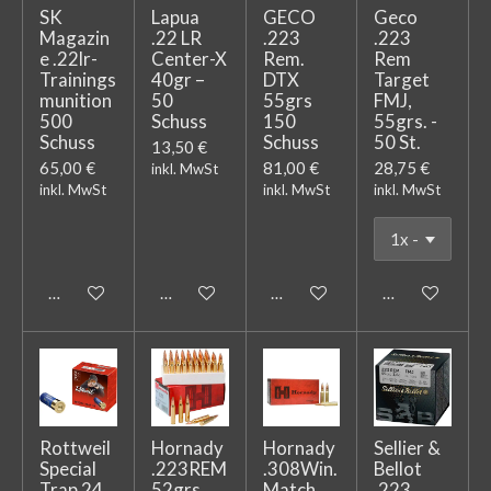
SK
Lapua
GECO
Geco
Magazin
.22 LR
.223
.223
e .22lr-
Center-X
Rem.
Rem
Trainings
40gr –
DTX
Target
munition
50
55grs
FMJ,
500
Schuss
150
55grs. -
Schuss
Schuss
50 St.
13,50 €
65,00 €
81,00 €
28,75 €
inkl. MwSt
inkl. MwSt
inkl. MwSt
inkl. MwSt
In den Warenkorb
In den Warenkorb
In den Warenkorb
In den Warenk
Rottweil
Hornady
Hornady
Sellier &
Special
.223REM
.308Win.
Bellot
Trap 24
52grs.
Match
.223