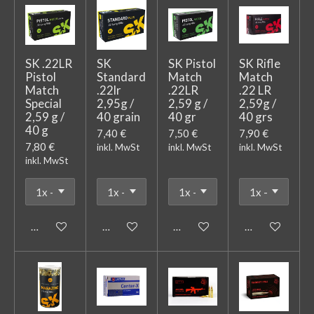
SK .22LR
SK
SK Pistol
SK Rifle
Pistol
Standard
Match
Match
Match
.22lr
.22LR
.22 LR
Special
2,95g /
2,59 g /
2,59g /
2,59 g /
40 grain
40 gr
40 grs
40 g
7,40 €
7,50 €
7,90 €
7,80 €
inkl. MwSt
inkl. MwSt
inkl. MwSt
inkl. MwSt
In den Warenkorb
In den Warenkorb
In den Warenkorb
In den Warenk