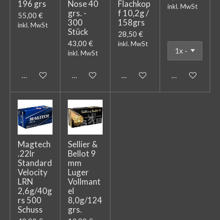
196 grs
Nose 40
Flachkop
inkl. MwSt
grs. -
f 10,2g /
55,00 €
300
158grs
inkl. MwSt
Stück
28,50 €
43,00 €
inkl. MwSt
inkl. MwSt
In den Warenkorb
Bei Verfügbarkeit benachrichtigen
In den Warenkorb
In den Warenk
Magtech
Sellier &
.22lr
Bellot 9
Standard
mm
Velocity
Luger
LRN
Vollmant
2,6g/40g
el
rs 500
8,0g/124
Schuss
grs.