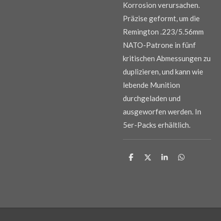
Korrosion verursachen.
Präzise geformt, um die
Remington .223/5.56mm
NATO-Patrone in fünf
kritischen Abmessungen zu
duplizieren, und kann wie
lebende Munition
durchgeladen und
ausgeworfen werden. In
5er-Packs erhältlich.
T
T
T
T
e
e
e
e
i
i
i
i
l
l
l
l
e
e
e
e
n
n
n
n