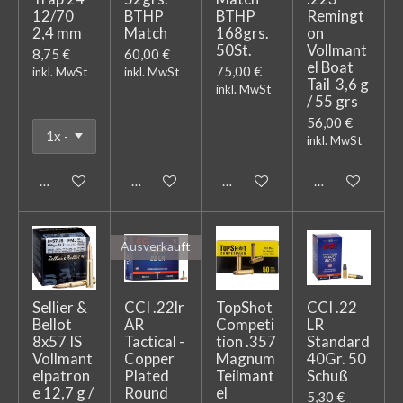
12/70
BTHP
BTHP
Remingt
2,4 mm
Match
168grs.
on
50St.
Vollmant
8,75 €
60,00 €
el Boat
75,00 €
inkl. MwSt
inkl. MwSt
Tail 3,6 g
inkl. MwSt
/ 55 grs
56,00 €
inkl. MwSt
In den Warenkorb
In den Warenkorb
In den Warenkorb
In den Warenk
Ausverkauft
Sellier &
CCI .22lr
TopShot
CCI .22
Bellot
AR
Competi
LR
8x57 IS
Tactical -
tion .357
Standard
Vollmant
Copper
Magnum
40Gr. 50
elpatron
Plated
Teilmant
Schuß
e 12,7 g /
Round
el
5,30 €