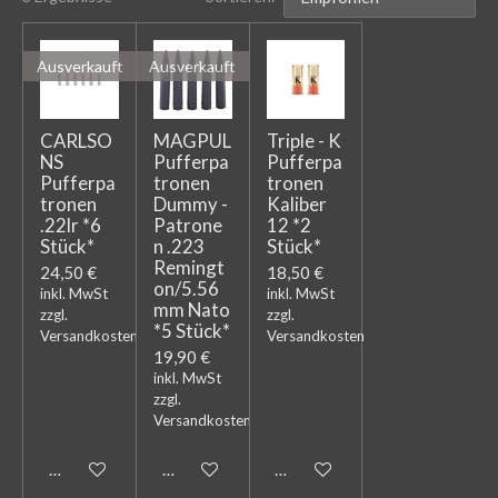
Ausverkauft
Ausverkauft
CARLSO
MAGPUL
Triple - K
NS
Pufferpa
Pufferpa
Pufferpa
tronen
tronen
tronen
Dummy -
Kaliber
.22lr *6
Patrone
12 *2
Stück*
n .223
Stück*
Remingt
24,50 €
18,50 €
on/5.56
inkl. MwSt
inkl. MwSt
mm Nato
zzgl.
zzgl.
*5 Stück*
Versandkosten
Versandkosten
19,90 €
inkl. MwSt
zzgl.
Versandkosten
Bei Verfügbarkeit benachrichtigen
Bei Verfügbarkeit benachrichtigen
In den Warenkorb