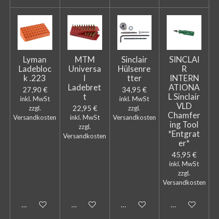
Lyman
MTM
Sinclair
SINCLAI
Ladebloc
Universa
Hülsenre
R
k .223
l
tter
INTERN
Ladebret
ATIONA
27,90 €
34,95 €
t
L Sinclair
inkl. MwSt
inkl. MwSt
VLD
22,95 €
zzgl.
zzgl.
Chamfer
Versandkosten
inkl. MwSt
Versandkosten
ing Tool
zzgl.
*Entgrat
Versandkosten
er*
45,95 €
inkl. MwSt
zzgl.
Versandkosten
In den Warenkorb
In den Warenkorb
In den Warenkorb
In den Warenk