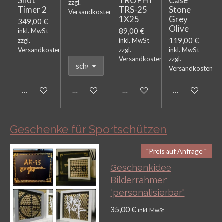
Shot
TROPHY
Case
zzgl.
Timer 2
TRS-25
Stone
Versandkosten
1X25
Grey
349,00 €
Olive
89,00 €
inkl. MwSt
119,00 €
zzgl.
inkl. MwSt
Versandkosten
zzgl.
inkl. MwSt
Versandkosten
zzgl.
Versandkosten
Bei Verfügbarkeit benachrichtigen
In den Warenkorb
Bei Verfügbarkeit benachricht
In den Warenk
Geschenke für Sportschützen
"Preis auf Anfrage "
Geschenkidee
Bilderrahmen
"personalisierbar"
35,00 €
inkl. MwSt