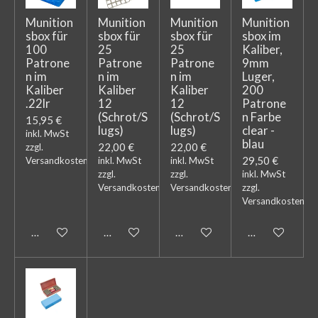
Munition
Munition
Munition
Munition
sbox für
sbox für
sbox für
sbox im
100
25
25
Kaliber,
Patrone
Patrone
Patrone
9mm
n im
n im
n im
Luger,
Kaliber
Kaliber
Kaliber
200
.22lr
12
12
Patrone
(Schrot/S
(Schrot/S
n Farbe
15,95 €
lugs)
lugs)
clear -
inkl. MwSt
blau
22,00 €
22,00 €
zzgl.
29,50 €
Versandkosten
inkl. MwSt
inkl. MwSt
zzgl.
zzgl.
inkl. MwSt
Versandkosten
Versandkosten
zzgl.
Versandkosten
In den Warenkorb
In den Warenkorb
In den Warenkorb
In den Warenk