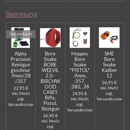
Reinigung
Ausverkauft
Alpha
Bore
Hoppes
SME
Precision
Snake
Bore
Bore
Reinigun
BORE
Snake
Snake
gsschnur
WEEVIL
*PISTOL*
Kaliber
.9mm/.38
2.0 -
.9mm,
12
/.357
BIRCHW
:357,
26,95 €
OOD
.380, .38
22,95 €
inkl. MwSt
CASEY
24,95 €
inkl. MwSt
zzgl.
Rifle,
zzgl.
inkl. MwSt
Versandkosten
Pistol,
Versandkosten
zzgl.
Shotgun
Versandkosten
26,90 €
inkl. MwSt
zzgl.