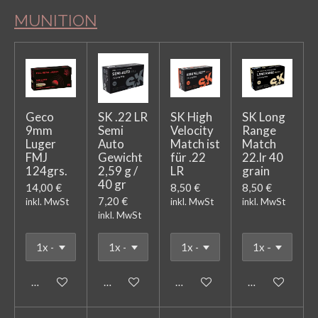
MUNITION
Geco
SK .22 LR
SK High
SK Long
9mm
Semi
Velocity
Range
Luger
Auto
Match ist
Match
FMJ
Gewicht
für .22
22.lr 40
124grs.
2,59 g /
LR
grain
40 gr
14,00 €
8,50 €
8,50 €
7,20 €
inkl. MwSt
inkl. MwSt
inkl. MwSt
inkl. MwSt
In den Warenkorb
In den Warenkorb
In den Warenkorb
In den Warenk