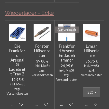
Wiederlader - Ecke
Ausverkauft
Die
Forster
Frankfor
Lyman
Frankfor
Hülsenre
d Arsenal
Hülsenle
d
tter
Entladeh
hre
Arsenal
ammer
39,00 €
36,95 €
®
24,95 €
inkl. MwSt
inkl. MwSt
Ladebret
zzgl.
inkl. MwSt
zzgl.
t Tray 2
Versandkosten
zzgl.
Versandkosten
12,95 €
Versandkosten
inkl. MwSt
zzgl.
Versandkosten
In den Warenkorb
In den Warenkorb
Bei Verfügbarkeit benachricht
In den Warenk