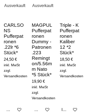
Ausverkauft
Ausverkauft
CARLSO
MAGPUL
Triple - K
NS
Pufferpat
Pufferpat
Pufferpat
ronen
ronen
ronen
Dummy -
Kaliber
.22lr *6
Patronen
12 *2
Stück*
.223
Stück*
Remingt
24,50 €
18,50 €
on/5.56m
inkl. MwSt
inkl. MwSt
m Nato
zzgl.
zzgl.
*5 Stück*
Versandkosten
Versandkosten
19,90 €
inkl. MwSt
zzgl.
Versandkosten
Bei Verfügbarkeit benachrichtigen
Bei Verfügbarkeit benachrichtigen
In den Warenkorb