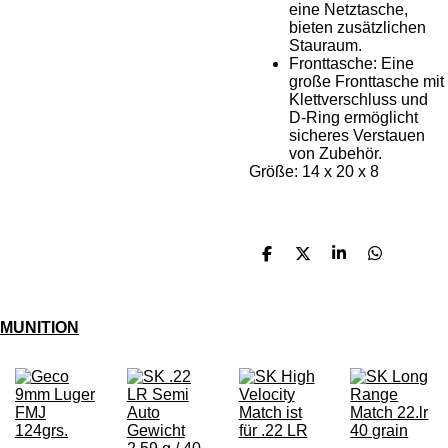
eine Netztasche,
bieten zusätzlichen
Stauraum.
Fronttasche: Eine
große Fronttasche mit
Klettverschluss und
D-Ring ermöglicht
sicheres Verstauen
von Zubehör.
Größe:
14 x 20 x 8
T
T
T
T
e
e
e
e
i
i
i
i
l
l
l
l
e
e
e
e
MUNITION
n
n
n
n