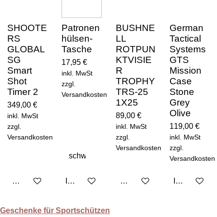
SHOOTE
Patronen
BUSHNE
German
RS
hülsen-
LL
Tactical
GLOBAL
Tasche
ROTPUN
Systems
SG
KTVISIE
GTS
17,95 €
Smart
R
Mission
inkl. MwSt
Shot
TROPHY
Case
zzgl.
Timer 2
TRS-25
Stone
Versandkosten
1X25
Grey
349,00 €
Olive
89,00 €
inkl. MwSt
119,00 €
zzgl.
inkl. MwSt
Versandkosten
zzgl.
inkl. MwSt
Versandkosten
zzgl.
Versandkosten
Bei Verfügbarkeit benachrichtigen
In den Warenkorb
Bei Verfügbarkeit benachric
In den Ware
Geschenke für Sportschützen