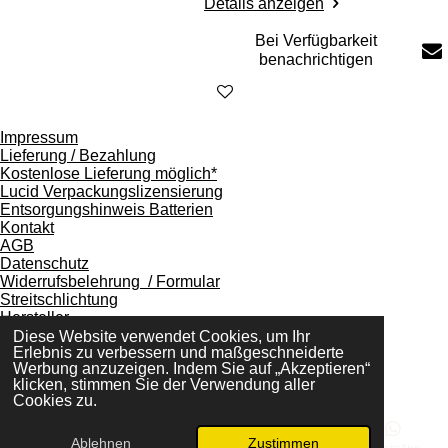
Details anzeigen
Bei Verfügbarkeit
benachrichtigen
Impressum
Lieferung / Bezahlung
Kostenlose Lieferung möglich*
Lucid Verpackungslizensierung
Entsorgungshinweis Batterien
Kontakt
AGB
Datenschutz
Widerrufsbelehrung / Formular
Streitschlichtung
Hersteller
"Vertrag widerrufen"
Diese Website verwendet Cookies, um Ihr
Erlebnis zu verbessern und maßgeschneiderte
Werbung anzuzeigen. Indem Sie auf „Akzeptieren“
klicken, stimmen Sie der Verwendung aller
© 2025 KB Sportschützenbedarf Kuhle Bauer GbR
Cookies zu.
Ablehnen
Zustimmen
E-Mail
Telefon
Karte
Facebook
WhatsApp