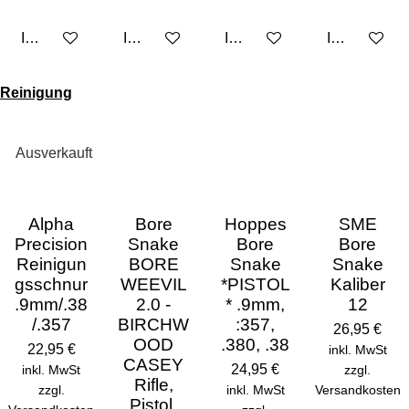
In den Warenkorb
In den Warenkorb
In den Warenkorb
In den Ware
Reinigung
Ausverkauft
Alpha
Bore
Hoppes
SME
Precision
Snake
Bore
Bore
Reinigun
BORE
Snake
Snake
gsschnur
WEEVIL
*PISTOL
Kaliber
.9mm/.38
2.0 -
* .9mm,
12
/.357
BIRCHW
:357,
26,95 €
OOD
.380, .38
22,95 €
inkl. MwSt
CASEY
24,95 €
inkl. MwSt
zzgl.
Rifle,
zzgl.
inkl. MwSt
Versandkosten
Pistol,