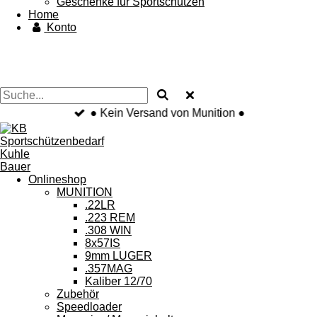
Geschenke für Sportschützen
Home
Konto
● Kein Versand von Munition ●
Onlineshop
MUNITION
.22LR
.223 REM
.308 WIN
8x57IS
9mm LUGER
.357MAG
Kaliber 12/70
Zubehör
Speedloader