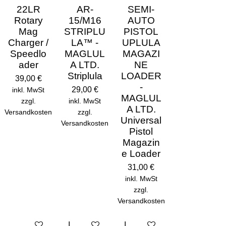
22LR
AR-
SEMI-
Rotary
15/M16
AUTO
Mag
STRIPLU
PISTOL
Charger /
LA™ -
UPLULA
Speedlo
MAGLUL
MAGAZI
ader
A LTD.
NE
Striplula
LOADER
39,00 €
-
29,00 €
inkl. MwSt
MAGLUL
zzgl.
inkl. MwSt
A LTD.
Versandkosten
zzgl.
Universal
Versandkosten
Pistol
Magazin
e Loader
31,00 €
inkl. MwSt
zzgl.
Versandkosten
Bei Verfügbarkeit benachrichtigen
In den Warenkorb
In den Warenkorb