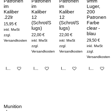
Patronen
Patronen
Patronen
9mm
im
im
im
Luger,
Kaliber
Kaliber
Kaliber
200
.22lr
12
12
Patronen
(Schrot/S
(Schrot/S
Farbe
15,95 €
lugs)
lugs)
clear -
inkl. MwSt
blau
22,00 €
22,00 €
zzgl.
29,50 €
Versandkosten
inkl. MwSt
inkl. MwSt
zzgl.
zzgl.
inkl. MwSt
Versandkosten
Versandkosten
zzgl.
Versandkosten
In den Warenkorb
In den Warenkorb
In den Warenkorb
In den Ware
Munition