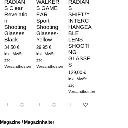
RADIAN
WALKER
RADIAN
S Clear
S GAME
S
Revelatio
EAR
SHIFT™
n
Sport
INTERC
Shooting
Shooting
HANGEA
Glasses
Glasses-
BLE
Black
Yellow
LENS
SHOOTI
34,50 €
29,95 €
NG
inkl. MwSt
inkl. MwSt
GLASSE
zzgl.
zzgl.
S
Versandkosten
Versandkosten
129,00 €
inkl. MwSt
zzgl.
Versandkosten
In den Warenkorb
In den Warenkorb
In den Warenkorb
Magazine / Magazinhalter