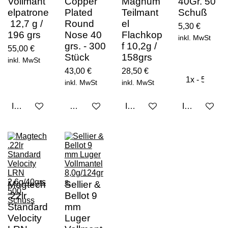
Vollmant
Copper
Magnum
40Gr. 50
elpatrone
Plated
Teilmant
Schuß
12,7 g /
Round
el
5,30 €
196 grs
Nose 40
Flachkop
inkl. MwSt
grs. - 300
f 10,2g /
55,00 €
Stück
158grs
inkl. MwSt
43,00 €
28,50 €
inkl. MwSt
inkl. MwSt
In den Warenkorb
Bei Verfügbarkeit benachrichtigen
In den Warenkorb
In den Ware
Magtech
Sellier &
.22lr
Bellot 9
Standard
mm
Velocity
Luger