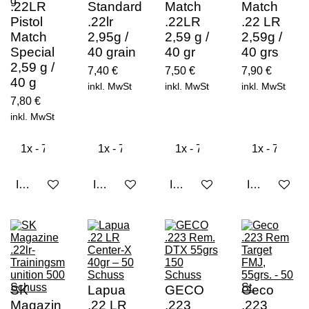
.22LR
Standard
Match
Match
Pistol
.22lr
.22LR
.22 LR
Match
2,95g /
2,59 g /
2,59g /
Special
40 grain
40 gr
40 grs
2,59 g /
7,40 €
7,50 €
7,90 €
40 g
inkl. MwSt
inkl. MwSt
inkl. MwSt
7,80 €
inkl. MwSt
In den Warenkorb
In den Warenkorb
In den Warenkorb
In den Ware
SK
Lapua
GECO
Geco
Magazin
.22 LR
.223
.223