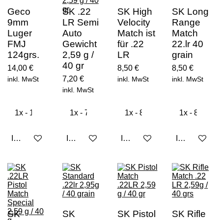
Geco
SK .22
SK High
SK Long
9mm
LR Semi
Velocity
Range
Luger
Auto
Match ist
Match
FMJ
Gewicht
für .22
22.lr 40
124grs.
2,59 g /
LR
grain
40 gr
14,00 €
8,50 €
8,50 €
7,20 €
inkl. MwSt
inkl. MwSt
inkl. MwSt
inkl. MwSt
In den Warenkorb
In den Warenkorb
In den Warenkorb
In den Ware
SK
SK
SK Pistol
SK Rifle