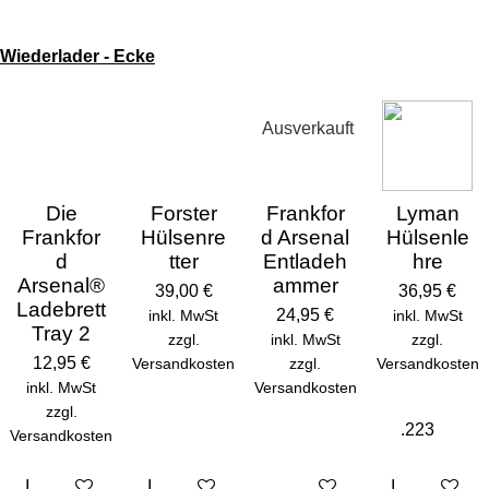
Wiederlader - Ecke
Ausverkauft
Die
Forster
Frankfor
Lyman
Frankfor
Hülsenre
d Arsenal
Hülsenle
d
tter
Entladeh
hre
Arsenal®
ammer
39,00 €
36,95 €
Ladebrett
24,95 €
inkl. MwSt
inkl. MwSt
Tray 2
zzgl.
inkl. MwSt
zzgl.
12,95 €
Versandkosten
zzgl.
Versandkosten
inkl. MwSt
Versandkosten
zzgl.
Versandkosten
In den Warenkorb
In den Warenkorb
Bei Verfügbarkeit benachric
In den Ware