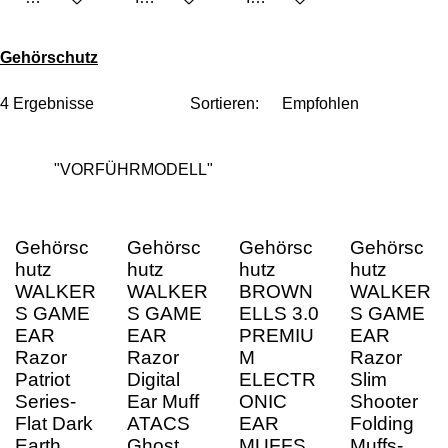
Gehörschutz
4 Ergebnisse
Sortieren:
"VORFÜHRMODELL"
Gehörsc
Gehörsc
Gehörsc
Gehörsc
hutz
hutz
hutz
hutz
WALKER
WALKER
BROWN
WALKER
S GAME
S GAME
ELLS 3.0
S GAME
EAR
EAR
PREMIU
EAR
Razor
Razor
M
Razor
Patriot
Digital
ELECTR
Slim
Series-
Ear Muff
ONIC
Shooter
Flat Dark
ATACS
EAR
Folding
Earth
Ghost
MUFFS
Muffs-