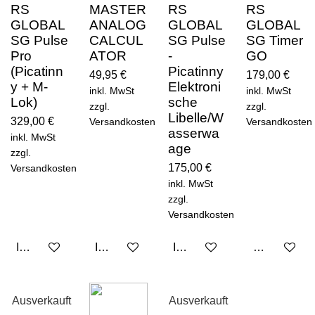
RS
MASTER
RS
RS
GLOBAL
ANALOG
GLOBAL
GLOBAL
SG Pulse
CALCUL
SG Pulse
SG Timer
Pro
ATOR
-
GO
(Picatinn
Picatinny
49,95 €
179,00 €
y + M-
Elektroni
inkl. MwSt
inkl. MwSt
Lok)
sche
zzgl.
zzgl.
Libelle/W
329,00 €
Versandkosten
Versandkosten
asserwa
inkl. MwSt
age
zzgl.
175,00 €
Versandkosten
inkl. MwSt
zzgl.
Versandkosten
In den Warenkorb
In den Warenkorb
In den Warenkorb
Bei Verfügba
Ausverkauft
Ausverkauft