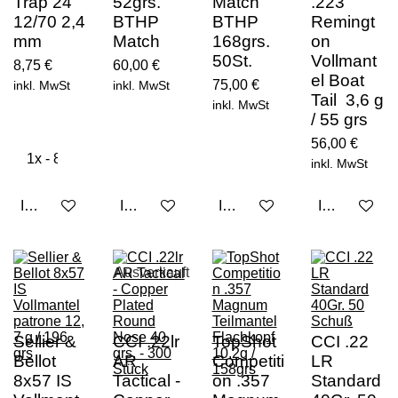
Trap 24
52grs.
Match
.223
12/70 2,4
BTHP
BTHP
Remingt
mm
Match
168grs.
on
50St.
Vollmant
8,75 €
60,00 €
el Boat
75,00 €
inkl. MwSt
inkl. MwSt
Tail 3,6 g
inkl. MwSt
/ 55 grs
56,00 €
inkl. MwSt
In den Warenkorb
In den Warenkorb
In den Warenkorb
In den Ware
Ausverkauft
Sellier &
CCI .22lr
TopShot
CCI .22
Bellot
AR
Competiti
LR
8x57 IS
Tactical -
on .357
Standard