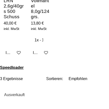
LRN
Vollmant
2,6g/40gr
el
s 500
8,0g/124
Schuss
grs.
40,00 €
13,80 €
inkl. MwSt
inkl. MwSt
In den Warenkorb
In den Warenkorb
Speedloader
3 Ergebnisse
Sortieren:
Ausverkauft