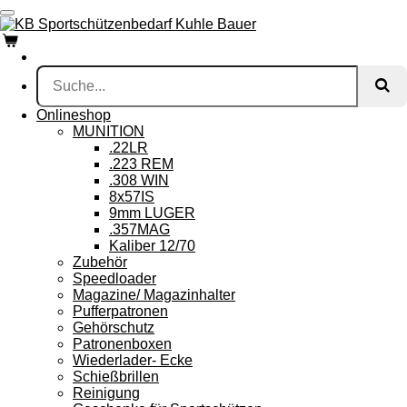
Zum
Hauptinhalt
springen
Onlineshop
MUNITION
.22LR
.223 REM
.308 WIN
8x57IS
9mm LUGER
.357MAG
Kaliber 12/70
Zubehör
Speedloader
Magazine/ Magazinhalter
Pufferpatronen
Gehörschutz
Patronenboxen
Wiederlader- Ecke
Schießbrillen
Reinigung