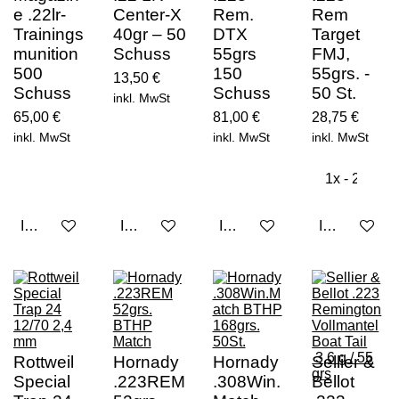
e .22lr-
Center-X
Rem.
Rem
Trainings
40gr – 50
DTX
Target
munition
Schuss
55grs
FMJ,
500
150
55grs. -
13,50 €
Schuss
Schuss
50 St.
inkl. MwSt
65,00 €
81,00 €
28,75 €
inkl. MwSt
inkl. MwSt
inkl. MwSt
In den Warenkorb
In den Warenkorb
In den Warenkorb
In den Ware
Rottweil
Hornady
Hornady
Sellier &
Special
.223REM
.308Win.
Bellot