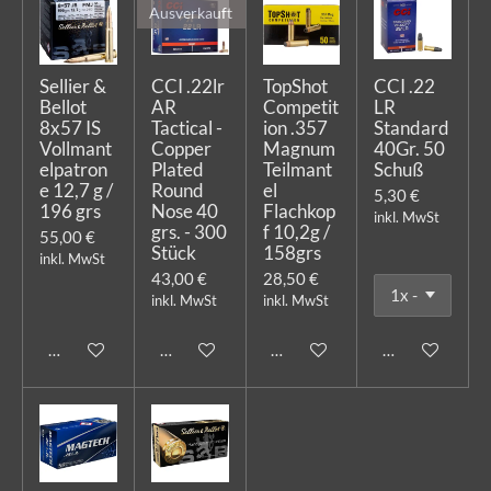
Ausverkauft
Sellier &
CCI .22lr
TopShot
CCI .22
Bellot
AR
Competit
LR
8x57 IS
Tactical -
ion .357
Standard
Vollmant
Copper
Magnum
40Gr. 50
elpatron
Plated
Teilmant
Schuß
e 12,7 g /
Round
el
5,30 €
196 grs
Nose 40
Flachkop
inkl. MwSt
grs. - 300
f 10,2g /
55,00 €
Stück
158grs
inkl. MwSt
43,00 €
28,50 €
inkl. MwSt
inkl. MwSt
In den Warenkorb
Bei Verfügbarkeit benachrichtigen
In den Warenkorb
In den Warenk