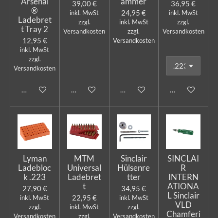
Arsenal
ammer
39,00 €
36,95 €
®
24,95 €
inkl. MwSt
inkl. MwSt
Ladebret
zzgl.
inkl. MwSt
zzgl.
t Tray 2
Versandkosten
zzgl.
Versandkosten
12,95 €
Versandkosten
inkl. MwSt
zzgl.
Versandkosten
In den Warenkorb
In den Warenkorb
Bei Verfügbarkeit benachricht
In den Warenk
Lyman
MTM
Sinclair
SINCLAI
Ladebloc
Universal
Hülsenre
R
k .223
Ladebret
tter
INTERN
t
ATIONA
27,90 €
34,95 €
L Sinclair
22,95 €
inkl. MwSt
inkl. MwSt
VLD
zzgl.
inkl. MwSt
zzgl.
Chamferi
Versandkosten
zzgl.
Versandkosten