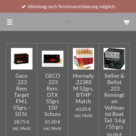
Abholung nach Terminvereinbarung möglich.
Zum
Hauptinhalt
springen
Geco
GECO
Hornady
Sellier &
.223
.223
.223RE
Bellot
Rem
Rem.
M 52grs.
.223
Target
DTX
BTHP
Remingt
FMJ,
55grs
Match
on
55grs. -
150
Vollman
60,00 €
50 St.
Schuss
tel Boat
inkl. MwSt
Tail 3,6 g
28,75 €
81,00 €
/ 55 grs
inkl. MwSt
inkl. MwSt
56,00 €