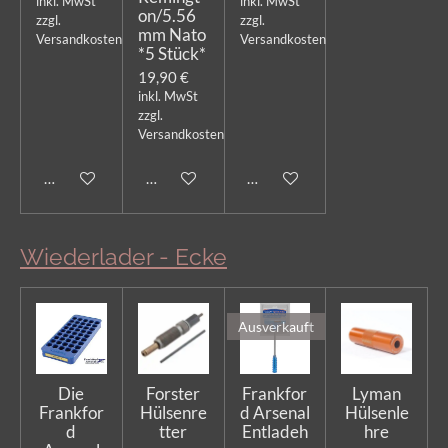
inkl. MwSt
inkl. MwSt
on/5.56
zzgl.
zzgl.
mm Nato
Versandkosten
Versandkosten
*5 Stück*
19,90 €
inkl. MwSt
zzgl.
Versandkosten
Bei Verfügbarkeit benachrichtigen
Bei Verfügbarkeit benachrichtigen
In den Warenkorb
Wiederlader - Ecke
Ausverkauft
Die
Forster
Frankfor
Lyman
Frankfor
Hülsenre
d Arsenal
Hülsenle
d
tter
Entladeh
hre