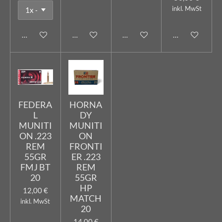
inkl. MwSt
In den Warenkorb
In den Warenkorb
In den Warenkorb
In den Warenk
FEDERA
HORNA
L
DY
MUNITI
MUNITI
ON .223
ON
REM
FRONTI
55GR
ER .223
FMJ BT
REM
20
55GR
HP
12,00 €
MATCH
inkl. MwSt
20
14,00 €