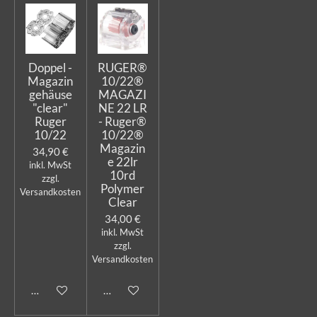
Doppel -
RUGER®
Magazin
10/22®
gehäuse
MAGAZI
"clear"
NE 22 LR
Ruger
- Ruger®
10/22
10/22®
Magazin
34,90 €
e 22lr
inkl. MwSt
10rd
zzgl.
Polymer
Versandkosten
Clear
34,00 €
inkl. MwSt
zzgl.
Versandkosten
In den Warenkorb
In den Warenkorb