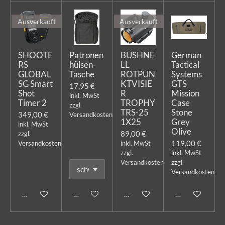
Ausverkauft
Ausverkauft
SHOOTE
Patronen
BUSHNE
German
RS
hülsen-
LL
Tactical
GLOBAL
Tasche
ROTPUN
Systems
SG Smart
KTVISIE
GTS
17,95 €
Shot
R
Mission
inkl. MwSt
Timer 2
TROPHY
Case
zzgl.
TRS-25
Stone
349,00 €
Versandkosten
1X25
Grey
inkl. MwSt
Olive
89,00 €
zzgl.
119,00 €
Versandkosten
inkl. MwSt
zzgl.
inkl. MwSt
Versandkosten
zzgl.
Versandkosten
Bei Verfügbarkeit benachrichtigen
In den Warenkorb
Bei Verfügbarkeit benachricht
In den Warenk