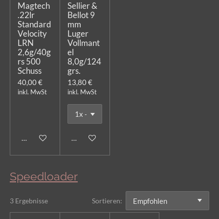
Magtech
Sellier &
.22lr
Bellot 9
Standard
mm
Velocity
Luger
LRN
Vollmant
2,6g/40g
el
rs 500
8,0g/124
Schuss
grs.
40,00 €
13,80 €
inkl. MwSt
inkl. MwSt
In den Warenkorb
In den Warenkorb
Speedloader
3 Ergebnisse
Sortieren: