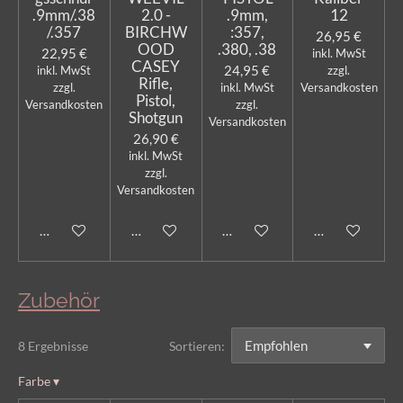
.9mm/.38
2.0 -
.9mm,
12
/.357
BIRCHW
:357,
26,95 €
OOD
.380, .38
22,95 €
inkl. MwSt
CASEY
24,95 €
inkl. MwSt
zzgl.
Rifle,
zzgl.
inkl. MwSt
Versandkosten
Pistol,
Versandkosten
zzgl.
Shotgun
Versandkosten
26,90 €
inkl. MwSt
zzgl.
Versandkosten
Bei Verfügbarkeit benachrichtigen
In den Warenkorb
In den Warenkorb
In den Warenk
Zubehör
8 Ergebnisse
Sortieren:
Farbe
▾