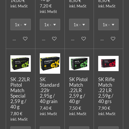
14,00 €
8,50 €
8,50 €
7,20 €
inkl. MwSt
inkl. MwSt
inkl. MwSt
inkl. MwSt
In den Warenkorb
In den Warenkorb
In den Warenkorb
In den Warenk
SK .22LR
SK
SK Pistol
SK Rifle
Pistol
Standard
Match
Match
Match
.22lr
.22LR
.22 LR
Special
2,95g /
2,59 g /
2,59g /
2,59 g /
40 grain
40 gr
40 grs
40 g
7,40 €
7,50 €
7,90 €
7,80 €
inkl. MwSt
inkl. MwSt
inkl. MwSt
inkl. MwSt