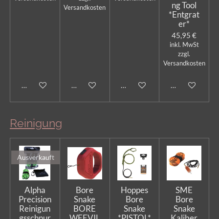
ng Tool
Versandkosten
*Entgrat
er*
45,95 €
inkl. MwSt
zzgl.
Versandkosten
In den Warenkorb
In den Warenkorb
In den Warenkorb
In den Warenk
Reinigung
Ausverkauft
Alpha
Bore
Hoppes
SME
Precision
Snake
Bore
Bore
Reinigun
BORE
Snake
Snake
gsschnur
WEEVIL
*PISTOL*
Kaliber