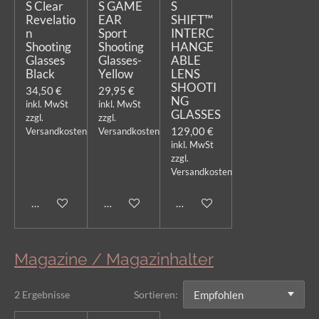
S Clear
S GAME
S
Revelatio
EAR
SHIFT™
n
Sport
INTERC
Shooting
Shooting
HANGE
Glasses
Glasses-
ABLE
Black
Yellow
LENS
SHOOTI
34,50 €
29,95 €
NG
inkl. MwSt
inkl. MwSt
GLASSES
zzgl.
zzgl.
129,00 €
Versandkosten
Versandkosten
inkl. MwSt
zzgl.
Versandkosten
In den Warenkorb
In den Warenkorb
In den Warenkorb
Magazine / Magazinhalter
2 Ergebnisse
Sortieren: