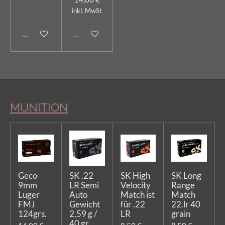
inkl. MwSt
In den Warenkorb
In den Warenkorb
MUNITION
Geco
SK .22
SK High
SK Long
9mm
LR Semi
Velocity
Range
Luger
Auto
Match ist
Match
FMJ
Gewicht
für .22
22.lr 40
124grs.
2,59 g /
LR
grain
40 gr