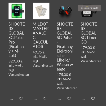
Ausverkauft
SHOOTE
MILDOT
SHOOTE
SHOOTE
RS
MASTER
RS
RS
GLOBAL
ANALO
GLOBAL
GLOBAL
SG Pulse
G
SG Pulse
SG Timer
Pro
CALCUL
-
GO
(Picatinn
ATOR
Picatinny
179,00 €
y + M-
Elektroni
49,95 €
inkl. MwSt
Lok)
sche
inkl. MwSt
zzgl.
Libelle/
329,00 €
zzgl.
Versandkosten
Wasserw
inkl. MwSt
Versandkosten
aage
zzgl.
175,00 €
Versandkosten
inkl. MwSt
zzgl.
Versandkosten
In den Warenkorb
In den Warenkorb
In den Warenkorb
Bei Verfügbark