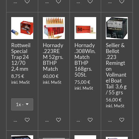
In den Warenkorb
In den Warenkorb
In den Warenkorb
In den Warenk
Rottweil
Hornady
Hornady
Sellier &
Special
.223RE
.308Win.
Bellot
Trap 24
M 52grs.
Match
.223
12/70
BTHP
BTHP
Remingt
2,4 mm
Match
168grs.
on
50St.
Vollmant
8,75 €
60,00 €
el Boat
75,00 €
inkl. MwSt
inkl. MwSt
Tail 3,6 g
inkl. MwSt
/ 55 grs
56,00 €
inkl. MwSt
In den Warenkorb
In den Warenkorb
In den Warenkorb
In den Warenk