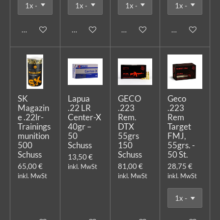
In den Warenkorb
In den Warenkorb
In den Warenkorb
In den Warenk
SK
Lapua
GECO
Geco
Magazin
.22 LR
.223
.223
e .22lr-
Center-X
Rem.
Rem
Trainings
40gr –
DTX
Target
munition
50
55grs
FMJ,
500
Schuss
150
55grs. -
Schuss
Schuss
50 St.
13,50 €
65,00 €
81,00 €
28,75 €
inkl. MwSt
inkl. MwSt
inkl. MwSt
inkl. MwSt