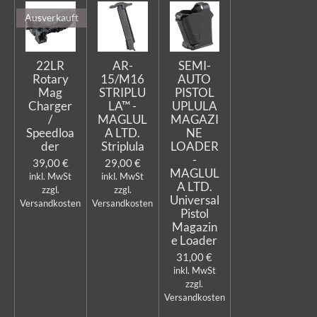
Ausverkauft
22LR
AR-
SEMI-
Rotary
15/M16
AUTO
Mag
STRIPLU
PISTOL
Charger
LA™ -
UPLULA
/
MAGLUL
MAGAZI
Speedloa
A LTD.
NE
der
Striplula
LOADER
-
39,00 €
29,00 €
MAGLUL
inkl. MwSt
inkl. MwSt
A LTD.
zzgl.
zzgl.
Universal
Versandkosten
Versandkosten
Pistol
Magazin
e Loader
31,00 €
inkl. MwSt
zzgl.
Versandkosten