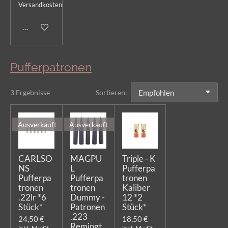
Versandkosten
In den Warenkorb
Pufferpatronen
3 Ergebnisse
Sortieren:
Ausverkauft
Ausverkauft
CARLSO
MAGPU
Triple - K
NS
L
Pufferpa
Pufferpa
Pufferpa
tronen
tronen
tronen
Kaliber
.22lr *6
Dummy -
12 *2
Stück*
Patronen
Stück*
.223
24,50 €
18,50 €
Remingt