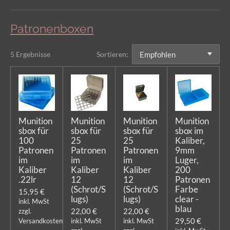
Patronenboxen
5 Ergebnisse
Sortieren:
Munition
Munition
Munition
Munition
sbox für
sbox für
sbox für
sbox im
100
25
25
Kaliber,
Patronen
Patronen
Patronen
9mm
im
im
im
Luger,
Kaliber
Kaliber
Kaliber
200
.22lr
12
12
Patronen
(Schrot/S
(Schrot/S
Farbe
15,95 €
lugs)
lugs)
clear -
inkl. MwSt
blau
22,00 €
22,00 €
zzgl.
29,50 €
Versandkosten
inkl. MwSt
inkl. MwSt