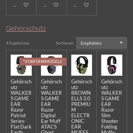
Bei Verfügbarkeit benachrichtigen
In den Warenkorb
In den Warenkorb
Gehörschutz
4 Ergebnisse
Sortieren:
"VORFÜHRMODELL"
Gehörsch
Gehörsch
Gehörsch
Gehörsch
utz
utz
utz
utz
WALKER
WALKER
BROWN
WALKER
S GAME
S GAME
ELLS 3.0
S GAME
EAR
EAR
PREMIU
EAR
Razor
Razor
M
Razor
Patriot
Digital
ELECTR
Slim
Series-
Ear Muff
ONIC
Shooter
Flat Dark
ATACS
EAR
Folding
Earth
Ghost
MUFFS
Muffs-