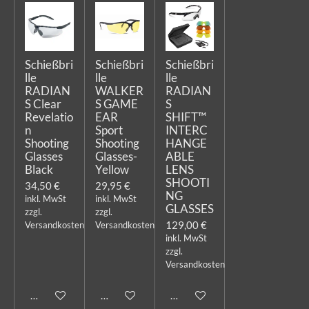
Schießbri
Schießbri
Schießbri
lle
lle
lle
RADIAN
WALKER
RADIAN
S Clear
S GAME
S
Revelatio
EAR
SHIFT™
n
Sport
INTERC
Shooting
Shooting
HANGE
Glasses
Glasses-
ABLE
Black
Yellow
LENS
SHOOTI
34,50 €
29,95 €
NG
inkl. MwSt
inkl. MwSt
GLASSES
zzgl.
zzgl.
129,00 €
Versandkosten
Versandkosten
inkl. MwSt
zzgl.
Versandkosten
In den Warenkorb
In den Warenkorb
In den Warenkorb