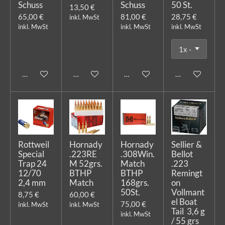
Schuss
Schuss
50 St.
13,50 €
65,00 €
81,00 €
28,75 €
inkl. MwSt
inkl. MwSt
inkl. MwSt
inkl. MwSt
In den Warenkorb
In den Warenkorb
In den Warenkorb
In den Warenk
Rottweil
Hornady
Hornady
Sellier &
Special
.223RE
.308Win.
Bellot
Trap 24
M 52grs.
Match
.223
12/70
BTHP
BTHP
Remingt
2,4 mm
Match
168grs.
on
50St.
Vollmant
8,75 €
60,00 €
el Boat
75,00 €
inkl. MwSt
inkl. MwSt
Tail 3,6 g
inkl. MwSt
/ 55 grs