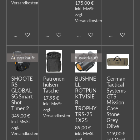
175,00 €
Versandkosten
inkl. MwSt
zzgl.
Versandkosten
In den Warenkorb
In den Warenkorb
In den Warenkorb
Bei Verfügbark
Ausverkauft
Ausverkauft
SHOOTE
Patronen
BUSHNE
German
RS
hülsen-
LL
Tactical
GLOBAL
Tasche
ROTPUN
Systems
SG Smart
KTVISIE
GTS
17,95 €
Shot
R
Mission
inkl. MwSt
Timer 2
TROPHY
Case
zzgl.
TRS-25
Stone
349,00 €
Versandkosten
1X25
Grey
inkl. MwSt
Olive
89,00 €
zzgl.
119,00 €
Versandkosten
inkl. MwSt
zzgl.
inkl. MwSt