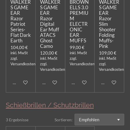
WALKER
WALKER
BROWN
WALKER
S GAME
S GAME
ELLS 3.0
S GAME
EAR
EAR
PREMIU
EAR
Razor
Razor
M
Razor
Patriot
Digital
ELECTR
Slim
Series-
Ear Muff
ONIC
Shooter
Flat Dark
ATACS
EAR
Folding
Earth
Ghost
MUFFS
Muffs-
Camo
Pink
104,00 €
99,00 €
120,00 €
109,00 €
inkl. MwSt
inkl. MwSt
zzgl.
inkl. MwSt
zzgl.
inkl. MwSt
Versandkosten
zzgl.
Versandkosten
zzgl.
Versandkosten
Versandkosten
In den Warenkorb
In den Warenkorb
In den Warenkorb
In den Warenk
Schießbrillen / Schutzbrillen
3 Ergebnisse
Sortieren: