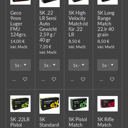
Geco
SK .22
SK High
SK Long
9mm
LR Semi
Velocity
Range
Luger
Auto
Match ist
Match
FMJ
Gewicht
für .22
22.lr 40
124grs.
2,59 g /
LR
grain
40 gr
14,00 €
8,50 €
8,50 €
7,20 €
inkl. MwSt
inkl. MwSt
inkl. MwSt
inkl. MwSt
In den Warenkorb
In den Warenkorb
In den Warenkorb
In den Warenk
SK .22LR
SK
SK Pistol
SK Rifle
Pistol
Standard
Match
Match