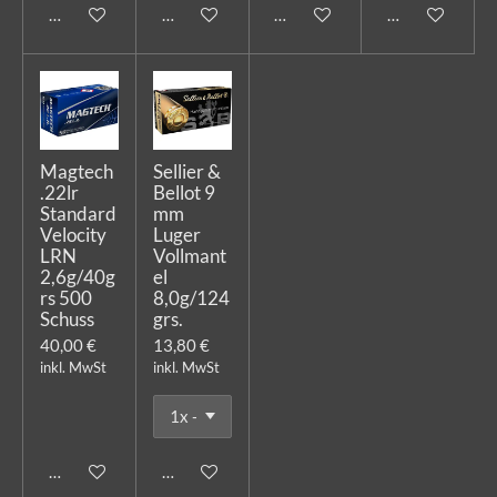
In den Warenkorb
Bei Verfügbarkeit benachrichtigen
In den Warenkorb
In den Warenk
Magtech
Sellier &
.22lr
Bellot 9
Standard
mm
Velocity
Luger
LRN
Vollmant
2,6g/40g
el
rs 500
8,0g/124
Schuss
grs.
40,00 €
13,80 €
inkl. MwSt
inkl. MwSt
In den Warenkorb
In den Warenkorb