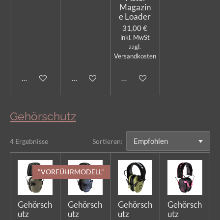
Magazin
e Loader
31,00 €
inkl. MwSt
zzgl.
Versandkosten
Bei Verfügbarkeit benachrichtigen
In den Warenkorb
In den Warenkorb
Gehörschutz
4 Ergebnisse
Sortieren:
"VORFÜHRMODELL"
Gehörsch
Gehörsch
Gehörsch
Gehörsch
utz
utz
utz
utz