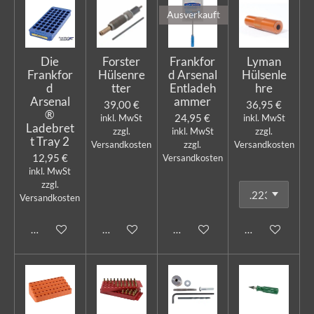
Ausverkauft
Die
Forster
Frankfor
Lyman
Frankfor
Hülsenre
d Arsenal
Hülsenle
d
tter
Entladeh
hre
Arsenal
ammer
39,00 €
36,95 €
®
24,95 €
inkl. MwSt
inkl. MwSt
Ladebret
zzgl.
inkl. MwSt
zzgl.
t Tray 2
Versandkosten
zzgl.
Versandkosten
12,95 €
Versandkosten
inkl. MwSt
zzgl.
Versandkosten
In den Warenkorb
In den Warenkorb
Bei Verfügbarkeit benachricht
In den Warenk