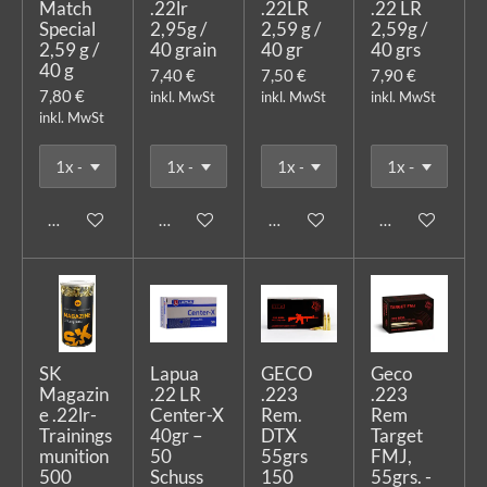
Match
.22lr
.22LR
.22 LR
Special
2,95g /
2,59 g /
2,59g /
2,59 g /
40 grain
40 gr
40 grs
40 g
7,40 €
7,50 €
7,90 €
7,80 €
inkl. MwSt
inkl. MwSt
inkl. MwSt
inkl. MwSt
In den Warenkorb
In den Warenkorb
In den Warenkorb
In den Warenk
SK
Lapua
GECO
Geco
Magazin
.22 LR
.223
.223
e .22lr-
Center-X
Rem.
Rem
Trainings
40gr –
DTX
Target
munition
50
55grs
FMJ,
500
Schuss
150
55grs. -