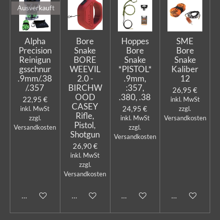
Ausverkauft
Alpha
Bore
Hoppes
SME
Precision
Snake
Bore
Bore
Reinigun
BORE
Snake
Snake
gsschnur
WEEVIL
*PISTOL*
Kaliber
.9mm/.38
2.0 -
.9mm,
12
/.357
BIRCHW
:357,
26,95 €
OOD
.380, .38
22,95 €
inkl. MwSt
CASEY
24,95 €
inkl. MwSt
zzgl.
Rifle,
zzgl.
inkl. MwSt
Versandkosten
Pistol,
Versandkosten
zzgl.
Shotgun
Versandkosten
26,90 €
inkl. MwSt
zzgl.
Versandkosten
Bei Verfügbarkeit benachrichtigen
In den Warenkorb
In den Warenkorb
In den Warenk