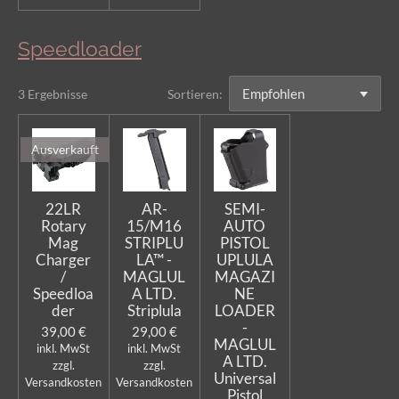
Speedloader
3 Ergebnisse
Sortieren:
Ausverkauft
22LR
AR-
SEMI-
Rotary
15/M16
AUTO
Mag
STRIPLU
PISTOL
Charger
LA™ -
UPLULA
/
MAGLUL
MAGAZI
Speedloa
A LTD.
NE
der
Striplula
LOADER
-
39,00 €
29,00 €
MAGLUL
inkl. MwSt
inkl. MwSt
A LTD.
zzgl.
zzgl.
Universal
Versandkosten
Versandkosten
Pistol