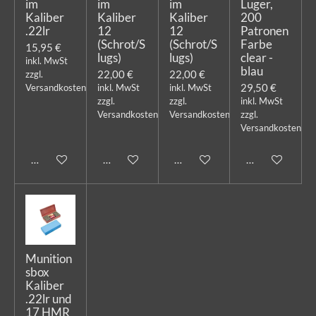
im
im
im
Luger,
Kaliber
Kaliber
Kaliber
200
.22lr
12
12
Patronen
(Schrot/S
(Schrot/S
Farbe
15,95 €
lugs)
lugs)
clear -
inkl. MwSt
blau
22,00 €
22,00 €
zzgl.
29,50 €
Versandkosten
inkl. MwSt
inkl. MwSt
zzgl.
zzgl.
inkl. MwSt
Versandkosten
Versandkosten
zzgl.
Versandkosten
In den Warenkorb
In den Warenkorb
In den Warenkorb
In den Warenk
Munition
sbox
Kaliber
.22lr und
17 HMR