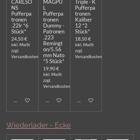
CARLSO
MAGPU
Triple - K
NS
L
Pufferpa
Pufferpa
Pufferpa
tronen
tronen
tronen
Kaliber
.22lr *6
Dummy -
12 *2
Stück*
Patronen
Stück*
.223
24,50 €
18,50 €
Remingt
inkl. MwSt
inkl. MwSt
on/5.56
zzgl.
zzgl.
mm Nato
Versandkosten
Versandkosten
*5 Stück*
19,90 €
inkl. MwSt
zzgl.
Versandkosten
Bei Verfügbarkeit benachrichtigen
Bei Verfügbarkeit benachrichtigen
In den Warenkorb
Wiederlader - Ecke