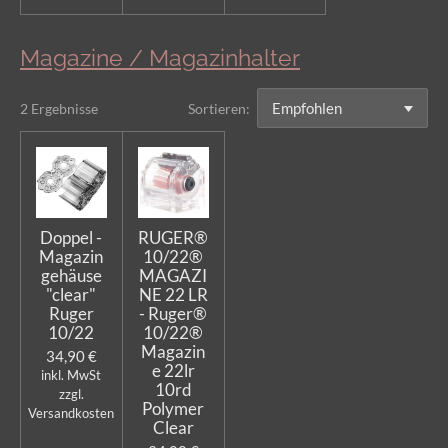
Magazine / Magazinhalter
2 Ergebnisse
Sortieren:
Doppel -
RUGER®
Magazin
10/22®
gehäuse
MAGAZI
"clear"
NE 22 LR
Ruger
- Ruger®
10/22
10/22®
Magazin
34,90 €
e 22lr
inkl. MwSt
10rd
zzgl.
Polymer
Versandkosten
Clear