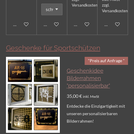
Versandkosten
zzgl.
Versandkosten
Bei Verfügbarkeit benachrichtigen
In den Warenkorb
Bei Verfügbarkeit benachricht
In den Warenk
Geschenke für Sportschützen
"Preis auf Anfrage "
Geschenkidee
Bilderrahmen
"personalisierbar"
35,00 €
inkl. MwSt
Entdecke die Einzigartigkeit mit
unseren personalisierbaren
Bilderrahmen!