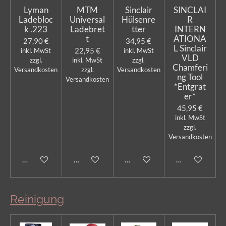
Lyman
MTM
Sinclair
SINCLAI
Ladebloc
Universal
Hülsenre
R
k .223
Ladebret
tter
INTERN
t
ATIONA
27,90 €
34,95 €
L Sinclair
22,95 €
inkl. MwSt
inkl. MwSt
VLD
zzgl.
inkl. MwSt
zzgl.
Chamferi
Versandkosten
zzgl.
Versandkosten
ng Tool
Versandkosten
*Entgrat
er*
45,95 €
inkl. MwSt
zzgl.
Versandkosten
In den Warenkorb
In den Warenkorb
In den Warenkorb
In den Warenk
Reinigung