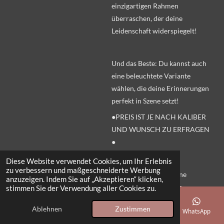
einzigartigen Rahmen
überraschen, der deine
Leidenschaft widerspiegelt!
Und das Beste: Du kannst auch
eine beleuchtete Variante
wählen, die deine Erinnerungen
perfekt in Szene setzt!
●PREIS IST JE NACH KALIBER
UND WUNSCH ZU ERFRAGEN
●
Interesse geweckt?
Diese Website verwendet Cookies, um Ihr Erlebnis
zu verbessern und maßgeschneiderte Werbung
Schreib uns einfach eine
anzuzeigen. Indem Sie auf „Akzeptieren“ klicken,
Nachricht und lass uns
stimmen Sie der Verwendung aller Cookies zu.
gemeinsam an deinem
Ablehnen
Zustimmen
E-Mail
Telefon
Karte
Facebook
WhatsApp
persönlichen Bilderrahmen