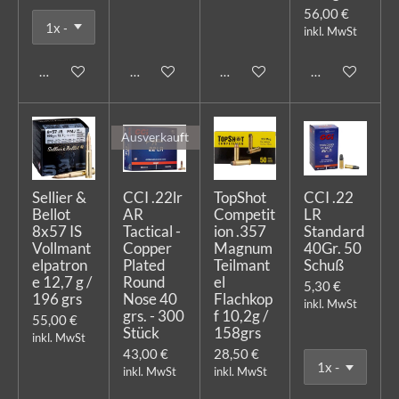
56,00 €
inkl. MwSt
In den Warenkorb
In den Warenkorb
In den Warenkorb
In den Warenk
Ausverkauft
Sellier &
CCI .22lr
TopShot
CCI .22
Bellot
AR
Competit
LR
8x57 IS
Tactical -
ion .357
Standard
Vollmant
Copper
Magnum
40Gr. 50
elpatron
Plated
Teilmant
Schuß
e 12,7 g /
Round
el
5,30 €
196 grs
Nose 40
Flachkop
inkl. MwSt
grs. - 300
f 10,2g /
55,00 €
Stück
158grs
inkl. MwSt
43,00 €
28,50 €
inkl. MwSt
inkl. MwSt