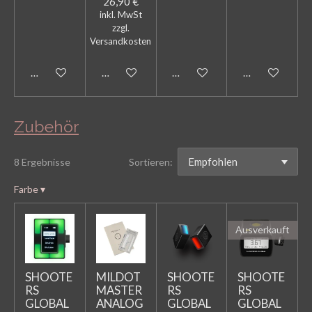
26,90 €
inkl. MwSt
zzgl.
Versandkosten
Bei Verfügbarkeit benachrichtigen
In den Warenkorb
In den Warenkorb
In den Warenk
Zubehör
8 Ergebnisse
Sortieren:
Farbe
▾
Ausverkauft
SHOOTE
MILDOT
SHOOTE
SHOOTE
RS
MASTER
RS
RS
GLOBAL
ANALOG
GLOBAL
GLOBAL