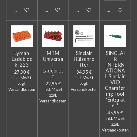
In den Warenkorb
In den Warenkorb
Bei Verfügbarkeit benachricht
In den Warenk
Lyman
MTM
Sinclair
SINCLAI
Ladebloc
Universa
Hülsenre
R
k .223
l
tter
INTERN
Ladebret
ATIONA
27,90 €
34,95 €
t
L Sinclair
inkl. MwSt
inkl. MwSt
VLD
22,95 €
zzgl.
zzgl.
Chamfer
Versandkosten
inkl. MwSt
Versandkosten
ing Tool
zzgl.
*Entgrat
Versandkosten
er*
45,95 €
inkl. MwSt
zzgl.
Versandkosten