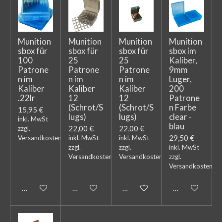
Munition
Munition
Munition
Munition
sbox für
sbox für
sbox für
sbox im
100
25
25
Kaliber,
Patrone
Patrone
Patrone
9mm
n im
n im
n im
Luger,
Kaliber
Kaliber
Kaliber
200
.22lr
12
12
Patrone
(Schrot/S
(Schrot/S
n Farbe
15,95 €
lugs)
lugs)
clear -
inkl. MwSt
blau
22,00 €
22,00 €
zzgl.
29,50 €
Versandkosten
inkl. MwSt
inkl. MwSt
zzgl.
zzgl.
inkl. MwSt
Versandkosten
Versandkosten
zzgl.
Versandkosten
In den Warenkorb
In den Warenkorb
In den Warenkorb
In den Warenk