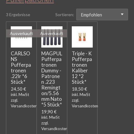
3 Ergebnisse
Sortieren:
Ausverkauft
Ausverkauft
CARLSO
MAGPUL
Triple - K
NS
Pufferpa
Pufferpa
Pufferpa
tronen
tronen
tronen
Dummy -
Kaliber
.22lr *6
Patrone
12 *2
Stück*
n .223
Stück*
Remingt
24,50 €
18,50 €
on/5.56
inkl. MwSt
inkl. MwSt
mm Nato
zzgl.
zzgl.
*5 Stück*
Versandkosten
Versandkosten
19,90 €
inkl. MwSt
zzgl.
Versandkosten