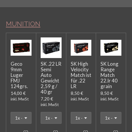
n
n
n
n
MUNITION
Geco
SK .22 LR
SK High
SK Long
9mm
Semi
Velocity
Range
Luger
Auto
Match ist
Match
FMJ
Gewicht
für .22
22.lr 40
124grs.
2,59 g /
LR
grain
40 gr
14,00 €
8,50 €
8,50 €
7,20 €
inkl. MwSt
inkl. MwSt
inkl. MwSt
inkl. MwSt