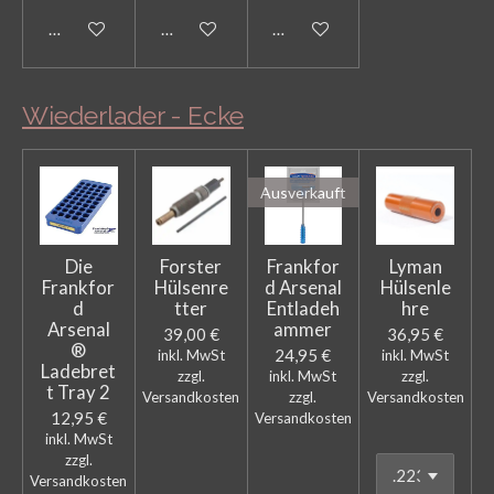
Bei Verfügbarkeit benachrichtigen
Bei Verfügbarkeit benachrichtigen
In den Warenkorb
Wiederlader - Ecke
Ausverkauft
Die
Forster
Frankfor
Lyman
Frankfor
Hülsenre
d Arsenal
Hülsenle
d
tter
Entladeh
hre
Arsenal
ammer
39,00 €
36,95 €
®
24,95 €
inkl. MwSt
inkl. MwSt
Ladebret
zzgl.
inkl. MwSt
zzgl.
t Tray 2
Versandkosten
zzgl.
Versandkosten
12,95 €
Versandkosten
inkl. MwSt
zzgl.
Versandkosten