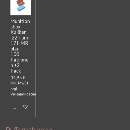
Munition
sbox
Kaliber
.22lr und
17 HMR
blau -
100
Patrone
n +2
Pack
34,95 €
inkl. MwSt
zzgl.
Versandkosten
In den Warenkorb
Pufferpatronen