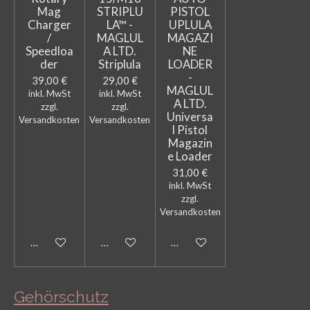
Mag
STRIPLU
PISTOL
Charger
LA™ -
UPLULA
/
MAGLUL
MAGAZI
Speedloa
A LTD.
NE
der
Striplula
LOADER
-
39,00 €
29,00 €
MAGLUL
inkl. MwSt
inkl. MwSt
A LTD.
zzgl.
zzgl.
Universa
Versandkosten
Versandkosten
l Pistol
Magazin
e Loader
31,00 €
inkl. MwSt
zzgl.
Versandkosten
Bei Verfügbarkeit benachrichtigen
In den Warenkorb
In den Warenkorb
Gehörschutz