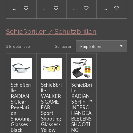
In den Warenkorb
In den Warenkorb
In den Warenkorb
In den Warenk
Schießbrillen / Schutzbrillen
3 Ergebnisse
Sortieren:
Schießbri
Schießbri
Schießbri
lle
lle
lle
RADIAN
WALKER
RADIAN
S Clear
S GAME
S SHIFT™
Revelati
EAR
INTERC
on
Sport
HANGEA
Shooting
Shooting
BLE LENS
Glasses
Glasses-
SHOOTI
Black
Yellow
NG