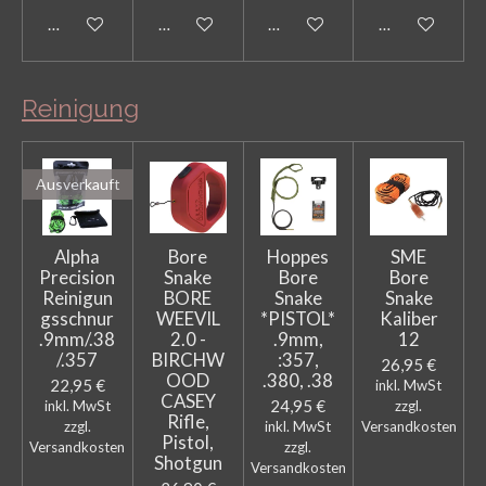
In den Warenkorb
In den Warenkorb
In den Warenkorb
In den Warenk
Reinigung
Ausverkauft
Alpha
Bore
Hoppes
SME
Precision
Snake
Bore
Bore
Reinigun
BORE
Snake
Snake
gsschnur
WEEVIL
*PISTOL*
Kaliber
.9mm/.38
2.0 -
.9mm,
12
/.357
BIRCHW
:357,
26,95 €
OOD
.380, .38
22,95 €
inkl. MwSt
CASEY
24,95 €
inkl. MwSt
zzgl.
Rifle,
zzgl.
inkl. MwSt
Versandkosten
Pistol,
Versandkosten
zzgl.
Shotgun
Versandkosten