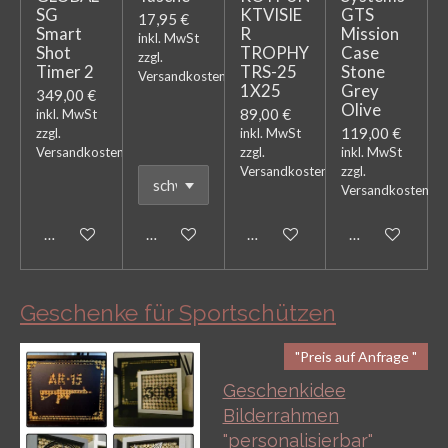
SG
KTVISIE
GTS
17,95 €
Smart
R
Mission
inkl. MwSt
Shot
TROPHY
Case
zzgl.
Timer 2
TRS-25
Stone
Versandkosten
1X25
Grey
349,00 €
Olive
89,00 €
inkl. MwSt
119,00 €
zzgl.
inkl. MwSt
Versandkosten
zzgl.
inkl. MwSt
Versandkosten
zzgl.
Versandkosten
Bei Verfügbarkeit benachrichtigen
In den Warenkorb
Bei Verfügbarkeit benachricht
In den Warenk
Geschenke für Sportschützen
"Preis auf Anfrage "
Geschenkidee
Bilderrahmen
"personalisierbar"