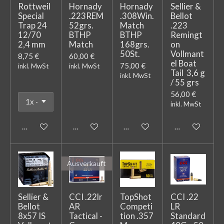
Rottweil
Hornady
Hornady
Sellier &
Special
.223REM
.308Win.
Bellot
Trap 24
52grs.
Match
.223
12/70
BTHP
BTHP
Remingt
2,4 mm
Match
168grs.
on
50St.
Vollmant
8,75 €
60,00 €
el Boat
75,00 €
inkl. MwSt
inkl. MwSt
Tail 3,6 g
inkl. MwSt
/ 55 grs
56,00 €
inkl. MwSt
In den Warenkorb
In den Warenkorb
In den Warenkorb
In den Warenk
Ausverkauft
Sellier &
CCI .22lr
TopShot
CCI .22
Bellot
AR
Competi
LR
8x57 IS
Tactical -
tion .357
Standard