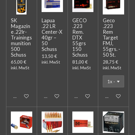
SK
Lapua
GECO
Geco
Magazin
.22 LR
.223
.223
e .22lr-
Center-X
Rem.
Rem
Trainings
40gr –
DTX
Target
munition
50
55grs
FMJ,
500
Schuss
150
55grs. -
Schuss
Schuss
50 St.
13,50 €
65,00 €
81,00 €
28,75 €
inkl. MwSt
inkl. MwSt
inkl. MwSt
inkl. MwSt
In den Warenkorb
In den Warenkorb
In den Warenkorb
In den Warenk