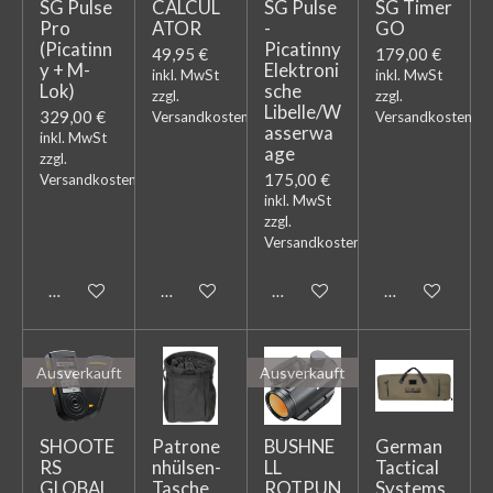
SG Pulse
CALCUL
SG Pulse
SG Timer
Pro
ATOR
-
GO
(Picatinn
Picatinny
49,95 €
179,00 €
y + M-
Elektroni
inkl. MwSt
inkl. MwSt
Lok)
sche
zzgl.
zzgl.
Libelle/W
329,00 €
Versandkosten
Versandkosten
asserwa
inkl. MwSt
age
zzgl.
175,00 €
Versandkosten
inkl. MwSt
zzgl.
Versandkosten
In den Warenkorb
In den Warenkorb
In den Warenkorb
Bei Verfügbark
Ausverkauft
Ausverkauft
SHOOTE
Patrone
BUSHNE
German
RS
nhülsen-
LL
Tactical
GLOBAL
Tasche
ROTPUN
Systems