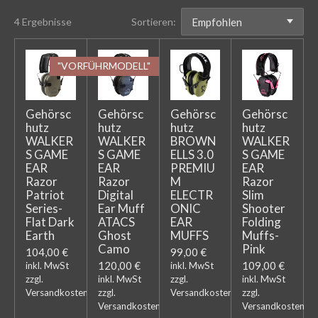
4 Ergebnisse
Sortieren:
"VORFÜHRMODELL"
Gehörsc
Gehörsc
Gehörsc
Gehörsc
hutz
hutz
hutz
hutz
WALKER
WALKER
BROWN
WALKER
S GAME
S GAME
ELLS 3.0
S GAME
EAR
EAR
PREMIU
EAR
Razor
Razor
M
Razor
Patriot
Digital
ELECTR
Slim
Series-
Ear Muff
ONIC
Shooter
Flat Dark
ATACS
EAR
Folding
Earth
Ghost
MUFFS
Muffs-
Camo
Pink
104,00 €
99,00 €
120,00 €
109,00 €
inkl. MwSt
inkl. MwSt
zzgl.
inkl. MwSt
zzgl.
inkl. MwSt
Versandkosten
zzgl.
Versandkosten
zzgl.
Versandkosten
Versandkosten