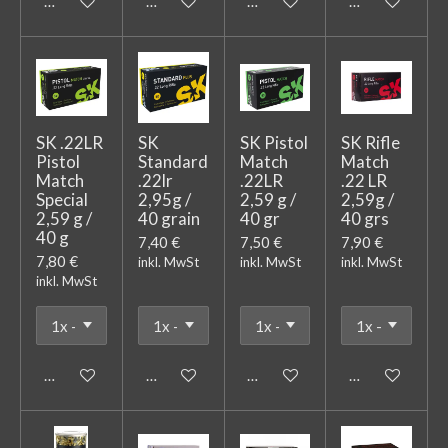
In den Warenkorb
In den Warenkorb
In den Warenkorb
In den Warenk
SK .22LR
SK
SK Pistol
SK Rifle
Pistol
Standard
Match
Match
Match
.22lr
.22LR
.22 LR
Special
2,95g /
2,59 g /
2,59g /
2,59 g /
40 grain
40 gr
40 grs
40 g
7,40 €
7,50 €
7,90 €
7,80 €
inkl. MwSt
inkl. MwSt
inkl. MwSt
inkl. MwSt
In den Warenkorb
In den Warenkorb
In den Warenkorb
In den Warenk