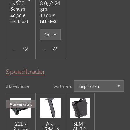
rs 500
8,0g/124
Schuss
grs.
40,00 €
13,80 €
inkl. MwSt
inkl. MwSt
In den Warenkorb
In den Warenkorb
Speedloader
3 Ergebnisse
Sortieren:
Ausverkauft
22LR
AR-
SEMI-
Rotary
15/M16
AUTO