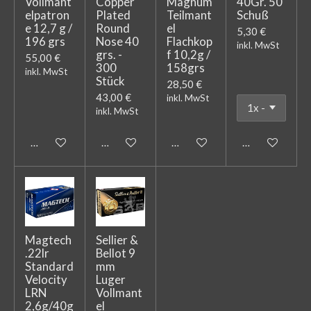
Vollmant
Copper
Magnum
40Gr. 50
elpatron
Plated
Teilmant
Schuß
e 12,7 g /
Round
el
5,30 €
196 grs
Nose 40
Flachkop
inkl. MwSt
grs. -
f 10,2g /
55,00 €
300
158grs
inkl. MwSt
Stück
28,50 €
43,00 €
inkl. MwSt
inkl. MwSt
In den Warenkorb
Bei Verfügbarkeit benachrichtigen
In den Warenkorb
In den Warenk
Magtech
Sellier &
.22lr
Bellot 9
Standard
mm
Velocity
Luger
LRN
Vollmant
2,6g/40g
el