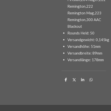
Remington,222
Remington Mag,223
Remington,300 AAC
Blackout
Rounds Held:
50
Versandgewicht:
0,145kg
Versandhöhe:
51mm
Versandbreite:
89mm
Versandlänge:
178mm
T
T
T
T
e
e
e
e
i
i
i
i
l
l
l
l
e
e
e
e
n
n
n
n