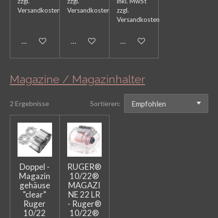
zzgl.
zzgl.
inkl. MwSt
Versandkosten
Versandkosten
zzgl.
Versandkosten
In den Warenkorb
In den Warenkorb
In den Warenkorb
Magazine / Magazinhalter
2 Ergebnisse
Sortieren:
Doppel -
RUGER®
Magazin
10/22®
gehäuse
MAGAZI
"clear"
NE 22 LR
Ruger
- Ruger®
10/22
10/22®