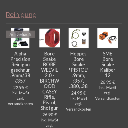
Reinigung
Ausverkauft
Alpha
Bore
Hoppes
SME
Precision
Snake
Bore
Bore
Reinigun
BORE
Snake
Snake
gsschnur
WEEVIL
*PISTOL*
Kaliber
.9mm/.38
2.0 -
.9mm,
12
/.357
BIRCHW
:357,
26,95 €
OOD
.380, .38
22,95 €
inkl. MwSt
CASEY
24,95 €
inkl. MwSt
zzgl.
Rifle,
zzgl.
inkl. MwSt
Versandkosten
Pistol,
Versandkosten
zzgl.
Shotgun
Versandkosten
26,90 €
inkl. MwSt
zzgl.