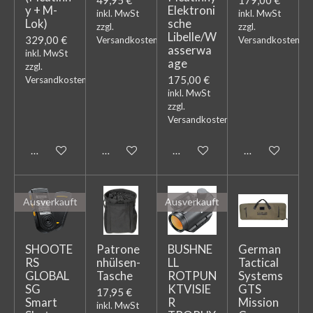
y + M-
Elektroni
inkl. MwSt
inkl. MwSt
Lok)
sche
zzgl.
zzgl.
Libelle/W
329,00 €
Versandkosten
Versandkosten
asserwa
inkl. MwSt
age
zzgl.
175,00 €
Versandkosten
inkl. MwSt
zzgl.
Versandkosten
In den Warenkorb
In den Warenkorb
In den Warenkorb
Bei Verfügbark
Ausverkauft
Ausverkauft
SHOOTE
Patrone
BUSHNE
German
RS
nhülsen-
LL
Tactical
GLOBAL
Tasche
ROTPUN
Systems
SG
KTVISIE
GTS
17,95 €
Smart
R
Mission
inkl. MwSt