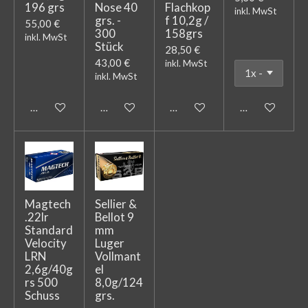
196 grs
Nose 40
Flachkop
inkl. MwSt
grs. -
f 10,2g /
55,00 €
300
158grs
inkl. MwSt
Stück
28,50 €
43,00 €
inkl. MwSt
inkl. MwSt
In den Warenkorb
Bei Verfügbarkeit benachrichtigen
In den Warenkorb
In den Warenk
Magtech
Sellier &
.22lr
Bellot 9
Standard
mm
Velocity
Luger
LRN
Vollmant
2,6g/40g
el
rs 500
8,0g/124
Schuss
grs.