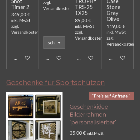
Shot
TROPHY
Case
zzgl.
Timer 2
TRS-25
Stone
Versandkosten
1X25
Grey
349,00 €
Olive
89,00 €
inkl. MwSt
119,00 €
zzgl.
inkl. MwSt
Versandkosten
zzgl.
inkl. MwSt
Versandkosten
zzgl.
Versandkosten
Bei Verfügbarkeit benachrichtigen
In den Warenkorb
Bei Verfügbarkeit benachricht
In den Warenk
Geschenke für Sportschützen
"Preis auf Anfrage "
Geschenkidee
Bilderrahmen
"personalisierbar"
35,00 €
inkl. MwSt