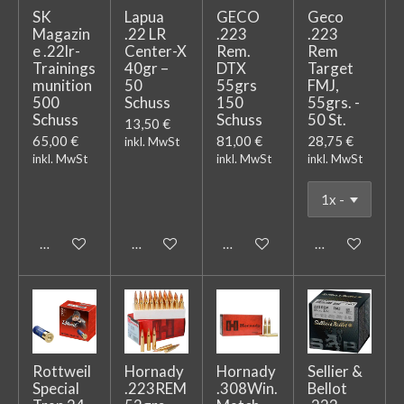
SK
Lapua
GECO
Geco
Magazin
.22 LR
.223
.223
e .22lr-
Center-X
Rem.
Rem
Trainings
40gr –
DTX
Target
munition
50
55grs
FMJ,
500
Schuss
150
55grs. -
Schuss
Schuss
50 St.
13,50 €
65,00 €
81,00 €
28,75 €
inkl. MwSt
inkl. MwSt
inkl. MwSt
inkl. MwSt
In den Warenkorb
In den Warenkorb
In den Warenkorb
In den Warenk
Rottweil
Hornady
Hornady
Sellier &
Special
.223REM
.308Win.
Bellot