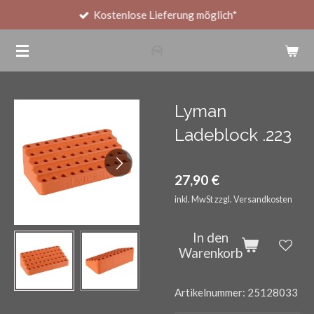
Kostenlose Lieferung möglich*
Zum
Hauptinhalt
springen
Lyman
Ladeblock .223
27,90 €
inkl. MwSt zzgl. Versandkosten
In den
Warenkorb
Artikelnummer:
25128033