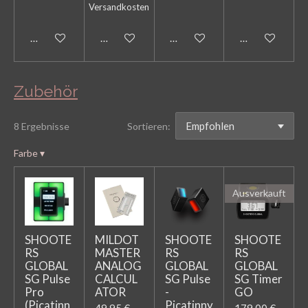
Versandkosten
Bei Verfügbarkeit benachrichtigen
In den Warenkorb
In den Warenkorb
In den Warenk
Zubehör
8 Ergebnisse
Sortieren:
Farbe
▾
Ausverkauft
SHOOTE
MILDOT
SHOOTE
SHOOTE
RS
MASTER
RS
RS
GLOBAL
ANALOG
GLOBAL
GLOBAL
SG Pulse
CALCUL
SG Pulse
SG Timer
Pro
ATOR
-
GO
(Picatinn
Picatinny
49,95 €
179,00 €