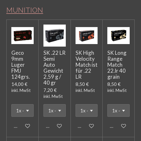
MUNITION
Geco
SK .22 LR
SK High
SK Long
9mm
Semi
Velocity
Range
Luger
Auto
Match ist
Match
FMJ
Gewicht
für .22
22.lr 40
124grs.
2,59 g /
LR
grain
40 gr
14,00 €
8,50 €
8,50 €
7,20 €
inkl. MwSt
inkl. MwSt
inkl. MwSt
inkl. MwSt
In den Warenkorb
In den Warenkorb
In den Warenkorb
In den Warenk