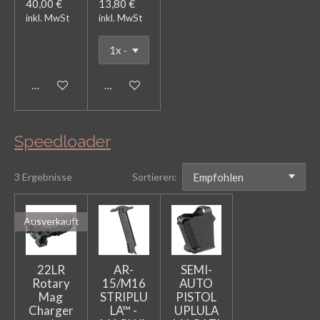
40,00 €
13,80 €
inkl. MwSt
inkl. MwSt
In den Warenkorb
In den Warenkorb
Speedloader
3 Ergebnisse
Sortieren:
Ausverkauft
22LR
AR-
SEMI-
Rotary
15/M16
AUTO
Mag
STRIPLU
PISTOL
Charger
LA™ -
UPLULA