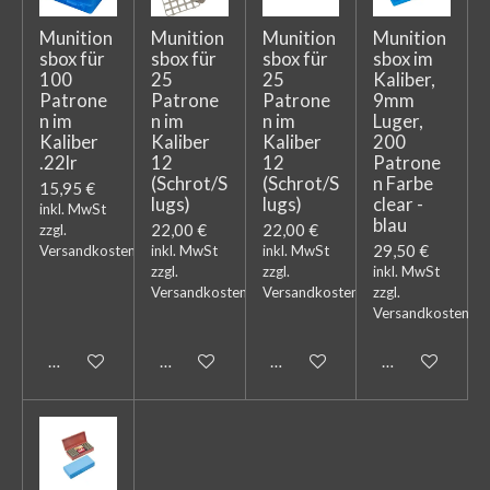
Munition
Munition
Munition
Munition
sbox für
sbox für
sbox für
sbox im
100
25
25
Kaliber,
Patrone
Patrone
Patrone
9mm
n im
n im
n im
Luger,
Kaliber
Kaliber
Kaliber
200
.22lr
12
12
Patrone
(Schrot/S
(Schrot/S
n Farbe
15,95 €
lugs)
lugs)
clear -
inkl. MwSt
blau
22,00 €
22,00 €
zzgl.
29,50 €
Versandkosten
inkl. MwSt
inkl. MwSt
zzgl.
zzgl.
inkl. MwSt
Versandkosten
Versandkosten
zzgl.
Versandkosten
In den Warenkorb
In den Warenkorb
In den Warenkorb
In den Warenk