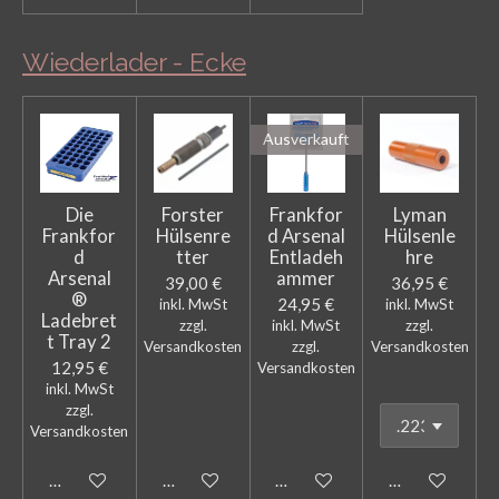
Wiederlader - Ecke
Ausverkauft
Die
Forster
Frankfor
Lyman
Frankfor
Hülsenre
d Arsenal
Hülsenle
d
tter
Entladeh
hre
Arsenal
ammer
39,00 €
36,95 €
®
24,95 €
inkl. MwSt
inkl. MwSt
Ladebret
zzgl.
inkl. MwSt
zzgl.
t Tray 2
Versandkosten
zzgl.
Versandkosten
12,95 €
Versandkosten
inkl. MwSt
zzgl.
Versandkosten
In den Warenkorb
In den Warenkorb
Bei Verfügbarkeit benachricht
In den Warenk