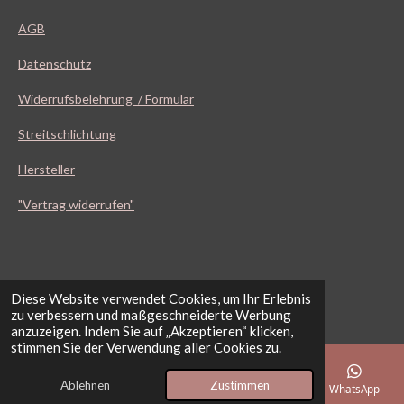
AGB
Datenschutz
Widerrufsbelehrung / Formular
Streitschlichtung
Hersteller
"Vertrag widerrufen"
© 2025 KB Sportschützenbedarf Kuhle Bauer GbR
Diese Website verwendet Cookies, um Ihr Erlebnis
zu verbessern und maßgeschneiderte Werbung
anzuzeigen. Indem Sie auf „Akzeptieren“ klicken,
stimmen Sie der Verwendung aller Cookies zu.
Ablehnen
Zustimmen
E-Mail
Telefon
Karte
Facebook
WhatsApp