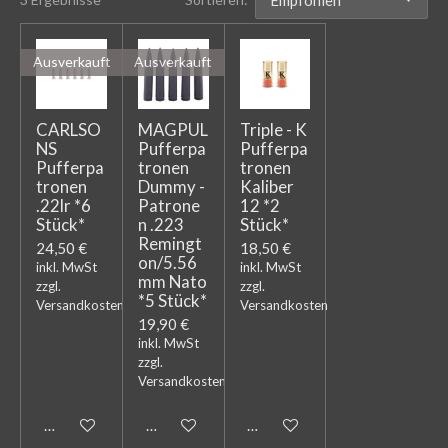
Ausverkauft
Ausverkauft
CARLSO
MAGPUL
Triple - K
NS
Pufferpa
Pufferpa
Pufferpa
tronen
tronen
tronen
Dummy -
Kaliber
.22lr *6
Patrone
12 *2
Stück*
n .223
Stück*
Remingt
24,50 €
18,50 €
on/5.56
inkl. MwSt
inkl. MwSt
mm Nato
zzgl.
zzgl.
*5 Stück*
Versandkosten
Versandkosten
19,90 €
inkl. MwSt
zzgl.
Versandkosten
Bei Verfügbarkeit benachrichtigen
Bei Verfügbarkeit benachrichtigen
In den Warenkorb