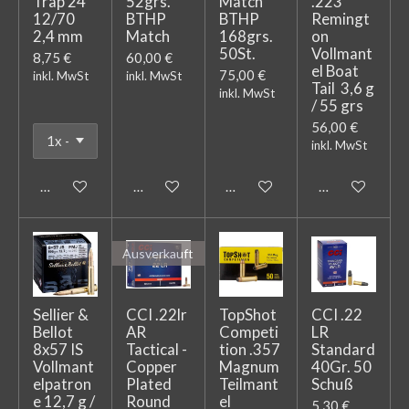
Trap 24
52grs.
Match
.223
12/70
BTHP
BTHP
Remingt
2,4 mm
Match
168grs.
on
50St.
Vollmant
8,75 €
60,00 €
el Boat
75,00 €
inkl. MwSt
inkl. MwSt
Tail 3,6 g
inkl. MwSt
/ 55 grs
56,00 €
inkl. MwSt
In den Warenkorb
In den Warenkorb
In den Warenkorb
In den Warenk
Ausverkauft
Sellier &
CCI .22lr
TopShot
CCI .22
Bellot
AR
Competi
LR
8x57 IS
Tactical -
tion .357
Standard
Vollmant
Copper
Magnum
40Gr. 50
elpatron
Plated
Teilmant
Schuß
e 12,7 g /
Round
el
5,30 €