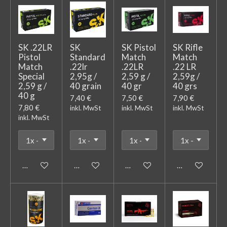
SK .22LR
SK
SK Pistol
SK Rifle
Pistol
Standard
Match
Match
Match
.22lr
.22LR
.22 LR
Special
2,95g /
2,59 g /
2,59g /
2,59 g /
40 grain
40 gr
40 grs
40 g
7,40 €
7,50 €
7,90 €
7,80 €
inkl. MwSt
inkl. MwSt
inkl. MwSt
inkl. MwSt
In den Warenkorb
In den Warenkorb
In den Warenkorb
In den Warenk