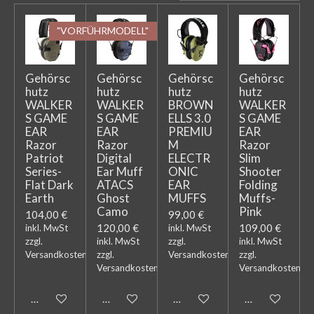
"VORFÜHRMODELL"
Gehörsc
Gehörsc
Gehörsc
Gehörsc
hutz
hutz
hutz
hutz
WALKER
WALKER
BROWN
WALKER
S GAME
S GAME
ELLS 3.0
S GAME
EAR
EAR
PREMIU
EAR
Razor
Razor
M
Razor
Patriot
Digital
ELECTR
Slim
Series-
Ear Muff
ONIC
Shooter
Flat Dark
ATACS
EAR
Folding
Earth
Ghost
MUFFS
Muffs-
Camo
Pink
104,00 €
99,00 €
120,00 €
109,00 €
inkl. MwSt
inkl. MwSt
zzgl.
inkl. MwSt
zzgl.
inkl. MwSt
Versandkosten
zzgl.
Versandkosten
zzgl.
Versandkosten
Versandkosten
In den Warenkorb
In den Warenkorb
In den Warenkorb
In den Warenk