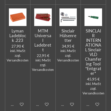
Lyman
MTM
Sinclair
SINCLAI
Ladebloc
Universa
Hülsenre
R
k .223
l
tter
INTERN
Ladebret
ATIONA
27,90 €
34,95 €
t
L Sinclair
inkl. MwSt
inkl. MwSt
VLD
22,95 €
zzgl.
zzgl.
Chamfer
Versandkosten
inkl. MwSt
Versandkosten
ing Tool
zzgl.
*Entgrat
Versandkosten
er*
45,95 €
inkl. MwSt
zzgl.
Versandkosten
In den Warenkorb
In den Warenkorb
In den Warenkorb
In den Warenk