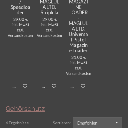
/
MAGLUL
MAGAZI
Speedloa
A LTD.
NE
der
Striplula
LOADER
-
39,00 €
29,00 €
MAGLUL
inkl. MwSt
inkl. MwSt
A LTD.
zzgl.
zzgl.
Universa
Versandkosten
Versandkosten
l Pistol
Magazin
e Loader
31,00 €
inkl. MwSt
zzgl.
Versandkosten
Bei Verfügbarkeit benachrichtigen
In den Warenkorb
In den Warenkorb
Gehörschutz
4 Ergebnisse
Sortieren: