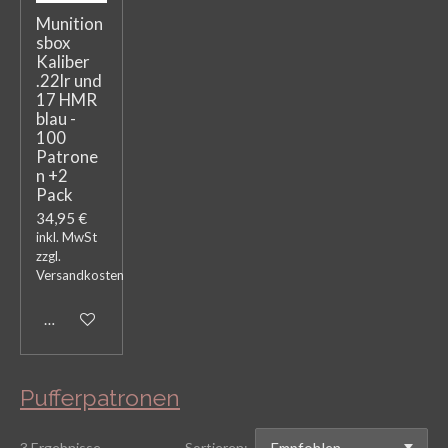
Munition
sbox
Kaliber
.22lr und
17 HMR
blau -
100
Patrone
n +2
Pack
34,95 €
inkl. MwSt
zzgl.
Versandkosten
In den Warenkorb
Pufferpatronen
3 Ergebnisse
Sortieren: