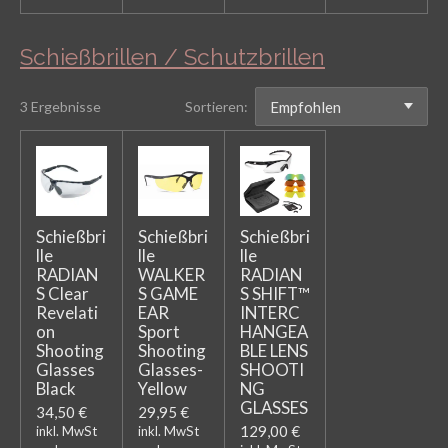
Schießbrillen / Schutzbrillen
3 Ergebnisse
Sortieren:
Schießbri
Schießbri
Schießbri
lle
lle
lle
RADIAN
WALKER
RADIAN
S Clear
S GAME
S SHIFT™
Revelati
EAR
INTERC
on
Sport
HANGEA
Shooting
Shooting
BLE LENS
Glasses
Glasses-
SHOOTI
Black
Yellow
NG
GLASSES
34,50 €
29,95 €
129,00 €
inkl. MwSt
inkl. MwSt