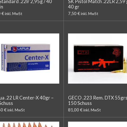
Standard .22lr 2,95g / 40
SK Pistol Match .22LR 2,59 
in
40 gr
0 €
7,50 €
inkl. MwSt
inkl. MwSt
ua .22 LR Center-X 40gr –
GECO .223 Rem. DTX 55gr
Schuss
150 Schuss
50 €
81,00 €
inkl. MwSt
inkl. MwSt