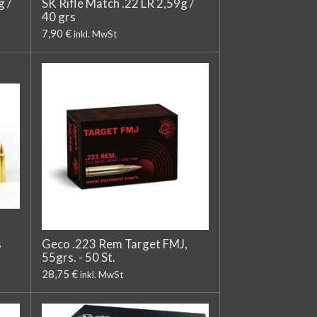
g /
SK Rifle Match .22 LR 2,59g /
40 grs
7,90 €
inkl. MwSt
s
Geco .223 Rem Target FMJ,
55grs. - 50 St.
28,75 €
inkl. MwSt