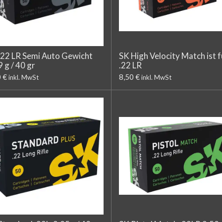
.22 LR Semi Auto Gewicht
SK High Velocity Match ist f
9 g / 40 gr
.22 LR
0 €
8,50 €
inkl. MwSt
inkl. MwSt