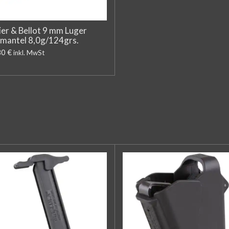
lier & Bellot 9 mm Luger
lmantel 8,0g/124grs.
80 €
inkl. MwSt