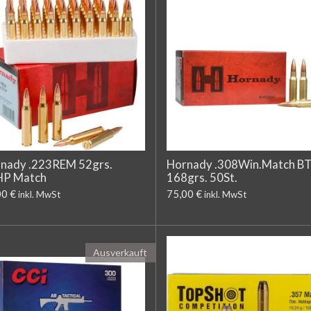
nady .223REM 52grs.
Hornady .308Win.Match B
HP Match
168grs. 50St.
00 €
75,00 €
inkl. MwSt
inkl. MwSt
Ausverkauft