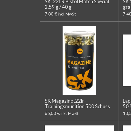
SK .22LR Pistol Match Special
SK 
2,59 g / 40 g
gra
7,80 €
7,4
inkl. MwSt
SK Magazine .22lr-
Lap
Trainingsmunition 500 Schuss
50 
65,00 €
13,
inkl. MwSt