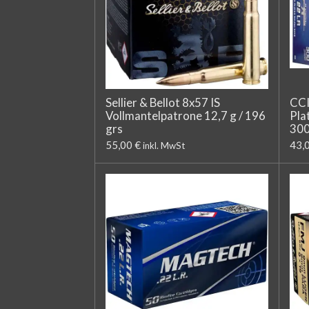
Sellier & Bellot 8x57 IS
CCI
Vollmantelpatrone 12,7 g / 196
Pla
grs
300
55,00 €
43,
inkl. MwSt