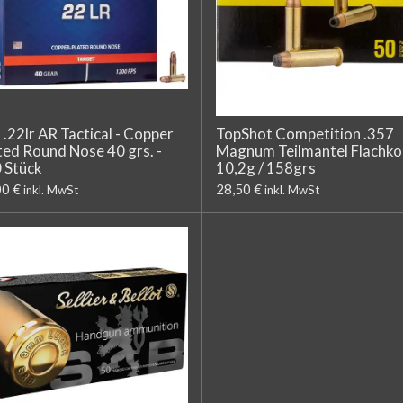
 .22lr AR Tactical - Copper
TopShot Competition .357
ted Round Nose 40 grs. -
Magnum Teilmantel Flachko
 Stück
10,2g / 158grs
00 €
28,50 €
inkl. MwSt
inkl. MwSt