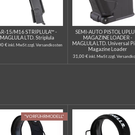
AR-15/M16 STRIPLULA™ -
SEMI-AUTO PISTOL UPLU
MAGLULA LTD. Striplula
MAGAZINE LOADER -
MAGLULA LTD. Universal Pi
00 €
inkl. MwSt zzgl. Versandkosten
Magazine Loader
31,00 €
inkl. MwSt zzgl. Versandk
"VORFÜHRMODELL"