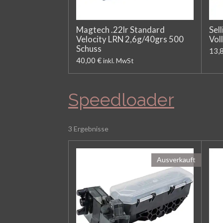
Magtech .22lr Standard
Sel
Velocity LRN 2,6g/40grs 500
Vol
Schuss
13,
40,00 €
inkl. MwSt
Speedloader
3 Ergebnisse
Ausverkauft