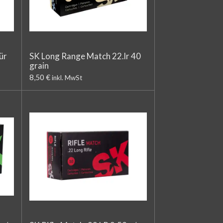
ür
SK Long Range Match 22.lr 40
grain
8,50 €
inkl. MwSt