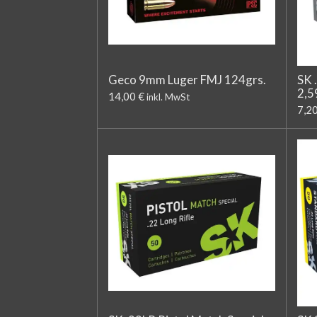
Geco 9mm Luger FMJ 124grs.
SK 
2,5
14,00 €
inkl. MwSt
7,2