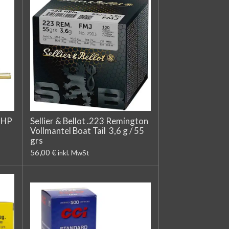
THP
Sellier & Bellot .223 Remington
Vollmantel Boat Tail 3,6 g / 55
grs
56,00 €
inkl. MwSt