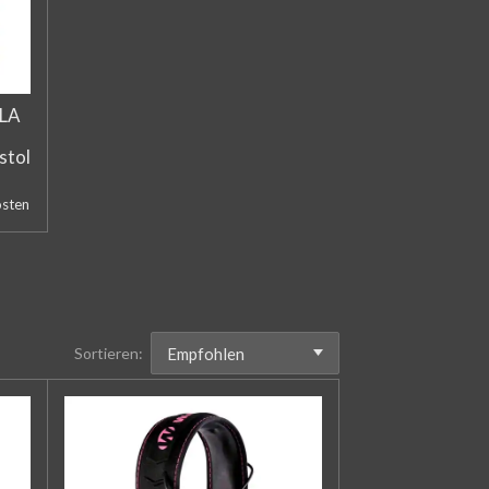
LA
stol
osten
Sortieren: